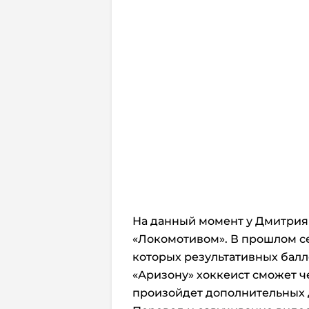
На данный момент у Дмитрия
«Локомотивом». В прошлом сез
которых результативных балло
«Аризону» хоккеист сможет ч
произойдет дополнительных 