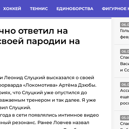
татьи
Комменты
Новости
ХОККЕЙ
ТЕННИС
ЕДИНОБОРСТВА
ФИГУРНОЕ 
ГО
06.
но ответил на
Гол
фев
своей пародии на
06.
Спа
Вас
и С
и Леонид Слуцкий высказался о своей
форварда «Локомотива» Артёма Дзюбы.
06.
Асс
риях, что Слуцкий уже опустился до
еще
уважаемым тренером и так далее. Я уже
рос
явил Слуцкий.
 года в сети появлялись интимное видео
05.
мный резонанс. Ранее
Ловчев назвал
Спа