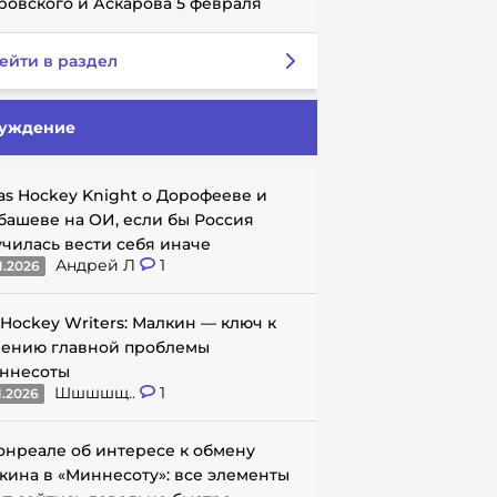
ровского и Аскарова 5 февраля
ейти в раздел
уждение
as Hockey Knight о Дорофееве и
башеве на ОИ, если бы Россия
училась вести себя иначе
Андрей Л
1
1.2026
 Hockey Writers: Малкин — ключ к
ению главной проблемы
ннесоты
Шшшшщ..
1
1.2026
онреале об интересе к обмену
кина в «Миннесоту»: все элементы