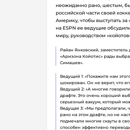
неожиданно рано, шестым, б
российской части своей хокк
Америку, чтобы выступать за
на ESPN ее ведущие обсудил
миру, руководством «койотов»
Райан Янковский, заместитель 
«Аризона Койотис» рады выбрат
Симашев».
Ведущий 1: «Покажите нам этог
шокирован. Он не верит, что ег
Ведущий 2: «А многие говорили
драфте. Это очень хороший выб
серьезный вакуум, который мо
Ведущая 3: «Мы предполагали,
рано на этом драфте, но не нас
подмечали многие скауты в сво
способен эффективно переводит