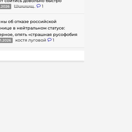
ут сойтись довольно быстро
Шшшшщ..
1
1.2026
ны об отказе российской
нице в нейтральном статусе:
ерное, опять «страшная русофобия
костя луговой
1
1.2026