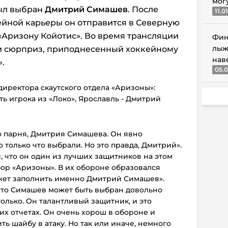
мог
ыл выбран
Дмитрий Симашев
. После
11.0
ейной карьеры он отправится в Северную
 «Аризону Койотис». Во время трансляции
Фин
лыж
и сюрприз, приподнесенный хоккейному
нав
.
05.0
директора скаутского отдела «Аризоны»:
ь игрока из «Локо», Ярославль - Дмитрий
о парня, Дмитрия Симашева. Он явно
о только что выбрали. Но это правда, Дмитрий».
, что он один из лучших защитников на этом
ор «Аризоны». В их обороне образовался
жет заполнить именно Дмитрий Симашев».
 что Симашев может быть выбран довольно
только. Он талантливый защитник, и это
их отчетах. Он очень хорош в обороне и
ь шайбу в атаку. Но так или иначе, немного