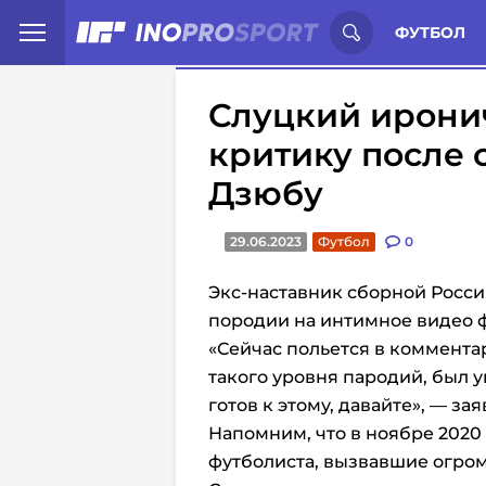
Иностранцы о спорте России:
С
ФУТБОЛ
Слуцкий иронич
критику после 
Дзюбу
29.06.2023
Футбол
0
Экс-наставник сборной Росси
породии на интимное видео 
«Сейчас польется в коммента
такого уровня пародий, был 
готов к этому, давайте», — за
Напомним, что в ноябре 2020
футболиста, вызвавшие огро