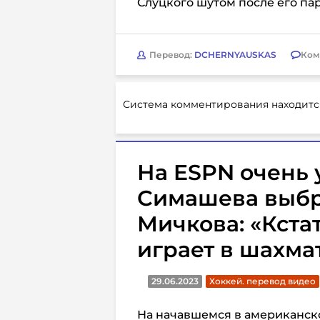
Слуцкого шутом после его па
Перевод:
DCHERNYAUSKAS
Ком
Система комментирования находитс
На ESPN очень 
Симашева выб
Мичкова: «Кста
играет в шахма
29.06.2023
Хоккей. перевод видео
На начавшемся в американск