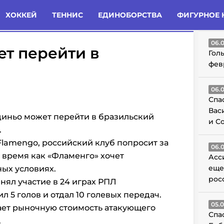
татьи
Комменты
Новости
ХОККЕЙ
ТЕННИС
ЕДИНОБОРСТВА
ФИГУРНОЕ 
ГО
06.
т перейти в
Гол
фев
06.
Спа
Вас
диньо может перейти в бразильский
и С
.
/Flamengo,
российский клуб попросит за
06.
то время как «Фламенго» хочет
Асс
еще
ных условиях.
рос
нял участие в 24 играх РПЛ
ил 5 голов и отдал 10 голевых передач.
05.
ает рыночную стоимость атакующего
Спа
.