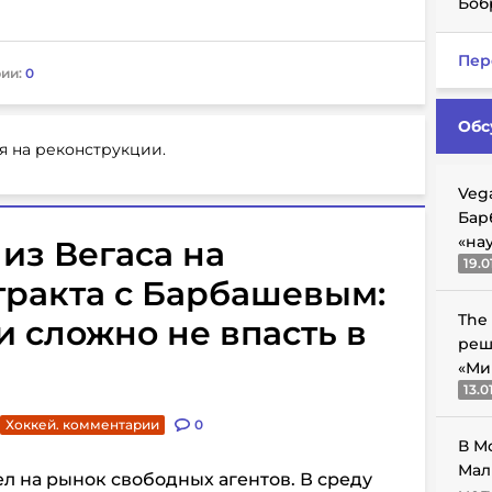
Боб
Пер
ии:
0
Обс
я на реконструкции.
Veg
Бар
«на
из Вегаса на
19.0
тракта с Барбашевым:
The
и сложно не впасть в
реш
«Ми
13.0
Хоккей. комментарии
0
В М
Мал
ел на рынок свободных агентов. В среду