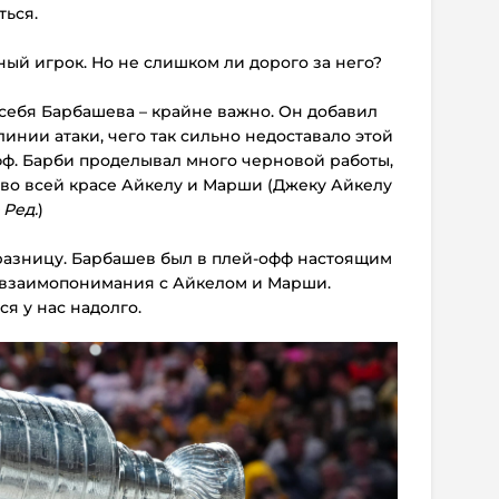
ться.
ный игрок. Но не слишком ли дорого за него?
 у себя Барбашева – крайне важно. Он добавил
нии атаки, чего так сильно недоставало этой
ф. Барби проделывал много черновой работы,
 во всей красе Айкелу и Марши (Джеку Айкелу
 Ред.
)
 разницу. Барбашев был в плей-офф настоящим
 взаимопонимания с Айкелом и Марши.
ся у нас надолго.