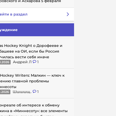
ровского и Аскарова 5 февраля
ейти в раздел
уждение
as Hockey Knight о Дорофееве и
башеве на ОИ, если бы Россия
училась вести себя иначе
Андрей Л
1
1.2026
 Hockey Writers: Малкин — ключ к
ению главной проблемы
ннесоты
Шшшшщ..
1
1.2026
онреале об интересе к обмену
кина в «Миннесоту»: все элементы