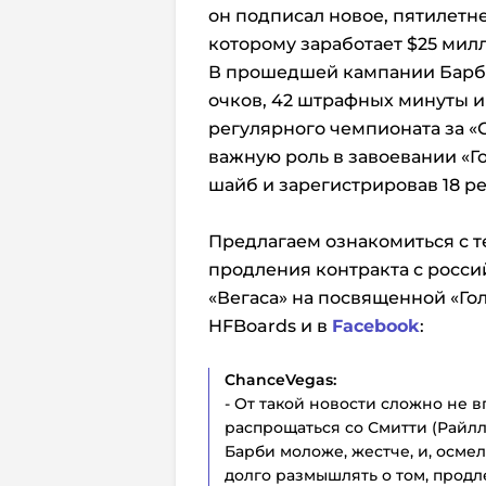
он подписал новое, пятилетне
которому заработает $25 мил
В прошедшей кампании Барбаш
очков, 42 штрафных минуты и
регулярного чемпионата за «С
важную роль в завоевании «Го
шайб и зарегистрировав 18 ре
Предлагаем ознакомиться с те
продления контракта с росс
«Вегаса» на посвященной «Го
HFBoards и в
Facebook
:
ChanceVegas:
- От такой новости сложно не в
распрощаться со Смитти (Райлл
Барби моложе, жестче, и, осмел
долго размышлять о том, продл