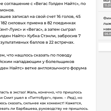
мог
е соглашение с «Вегас Голден Найтс», по
11.0
лионов.
ев записал на свой счет 16 голов, 45
Фин
 182 силовых приема в 82 поединках
лыж
нав
ент-Луис» и «Вегас», а затем сыграл
05.0
лден Найтс» Кубка Стэнли, забросив 7
зультативных баллов в 22 встречах.
м, что нашлось сказать по поводу
ийским нападающим у болельщиков
лден Найтс» ветке англоязычного форума
пасть в экстаз! Жаль, конечно, что пришлось
и Смит ушел в «Питтсбург», прим.
– Ред.
), но
юсь сказать, сильнее как хоккеист! Кажется,
евать ли Барбашева, руководству не пришлось.