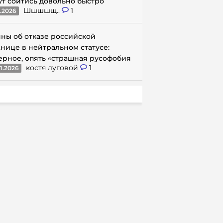
ут сойтись довольно быстро
Шшшшщ..
1
1.2026
ны об отказе российской
нице в нейтральном статусе:
ерное, опять «страшная русофобия
костя луговой
1
1.2026