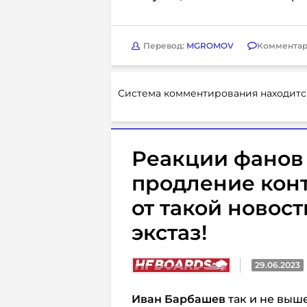
Перевод:
MGROMOV
Комментар
Система комментирования находитс
Реакции фанов 
продление кон
от такой новост
экстаз!
29.06.2023
Иван Барбашев
так и не выш