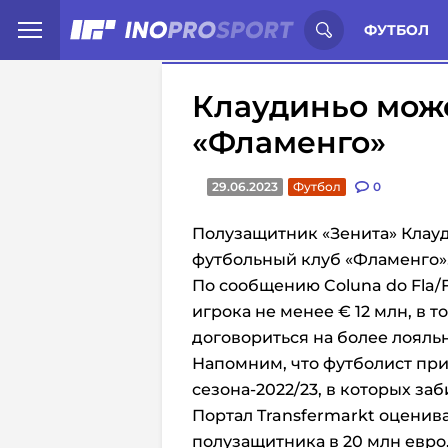
Иностранцы о спорте России:
С
ФУТБОЛ
Клаудиньо може
«Фламенго»
29.06.2023
Футбол
0
Полузащитник «Зенита» Клау
футбольный клуб «Фламенго»
По сообщению
Coluna do Fla
игрока не менее € 12 млн, в 
договориться на более лояль
Напомним, что футболист при
сезона-2022/23, в которых заб
Портал Transfermarkt оценив
полузащитника в 20 млн евро