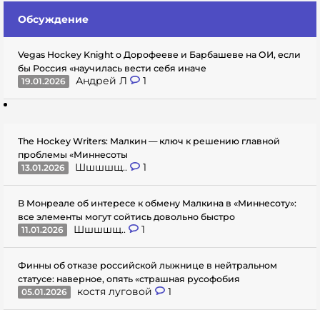
Обсуждение
Vegas Hockey Knight о Дорофееве и Барбашеве на ОИ, если
бы Россия «научилась вести себя иначе
Андрей Л
1
19.01.2026
The Hockey Writers: Малкин — ключ к решению главной
проблемы «Миннесоты
Шшшшщ..
1
13.01.2026
В Монреале об интересе к обмену Малкина в «Миннесоту»:
все элементы могут сойтись довольно быстро
Шшшшщ..
1
11.01.2026
Финны об отказе российской лыжнице в нейтральном
статусе: наверное, опять «страшная русофобия
костя луговой
1
05.01.2026