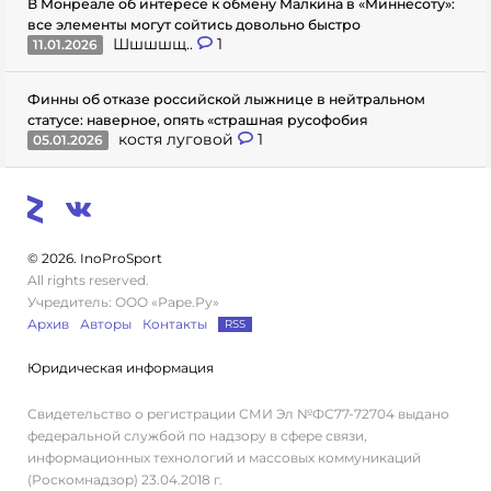
В Монреале об интересе к обмену Малкина в «Миннесоту»:
все элементы могут сойтись довольно быстро
Шшшшщ..
1
11.01.2026
Финны об отказе российской лыжнице в нейтральном
статусе: наверное, опять «страшная русофобия
костя луговой
1
05.01.2026
© 2026. InoProSport
All rights reserved.
Учредитель: ООО «Раре.Ру»
Архив
Авторы
Контакты
RSS
Юридическая информация
Свидетельство о регистрации СМИ Эл №ФС77-72704 выдано
федеральной службой по надзору в сфере связи,
информационных технологий и массовых коммуникаций
(Роскомнадзор) 23.04.2018 г.