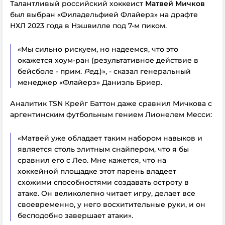
Талантливый российский хоккеист
Матвей Мичков
был выбран «Филадельфией Флайерз» на драфте
НХЛ 2023 года в Нэшвилле под 7-м пиком.
«Мы сильно рискуем, но надеемся, что это
окажется хоум-ран (результативное действие в
бейсболе - прим.
Ред.
)», - сказал генеральный
менеджер «Флайерз» Даниэль Бриер.
Аналитик TSN Крейг Баттон даже сравнил Мичкова с
аргентинским футбольным гением Лионелем Месси:
«Матвей уже обладает таким набором навыков и
является столь элитным снайпером, что я бы
сравнил его с Лео. Мне кажется, что на
хоккейной площадке этот парень владеет
схожими способностями создавать остроту в
атаке. Он великолепно читает игру, делает все
своевременно, у него восхитительные руки, и он
бесподобно завершает атаки».