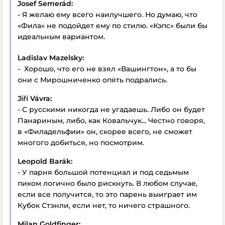
Josef Semerád:
- Я желаю ему всего наилучшего. Но думаю, что
«Фила» не подойдет ему по стилю. «Кэпс» были бы
идеальным вариантом.
Ladislav Mazelsky:
- Хорошо, что его не взял «Вашингтон», а то бы
они с Мирошниченко опять подрались.
Jiří Vávra:
- С русскими никогда не угадаешь. Либо он будет
Панариным, либо, как Ковальчук... Честно говоря,
в «Филадельфии» он, скорее всего, не сможет
многого добиться, но посмотрим.
Leopold Barák:
- У парня большой потенциал и под седьмым
пиком логично было рискнуть. В любом случае,
если все получится, то это парень выиграет им
Кубок Стэнли, если нет, то ничего страшного.
Milan Goldfinger: