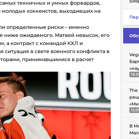
Боб
з самых техничных и умных форвардов,
и молодых хоккеистов, выходивших на
Пер
ли определенные риски – именно
ся ниже ожидаемого. Матвей невысок, его
Обс
м, а контракт с командой КХЛ и
 ситуация в свете военного конфликта в
Veg
кторами, принимавшимися в расчет
Бар
«на
19.0
The
реш
«Ми
13.0
В М
Мал