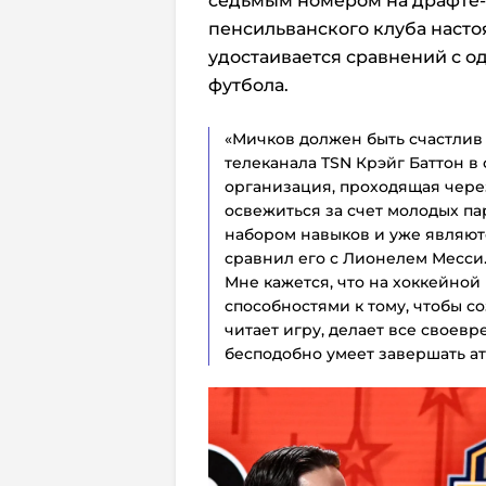
седьмым номером на драфте
пенсильванского клуба насто
удостаивается сравнений с о
футбола.
«Мичков должен быть счастлив 
телеканала TSN Крэйг Баттон в с
организация, проходящая чере
освежиться за счет молодых па
набором навыков и уже являют
сравнил его с Лионелем Месси
Мне кажется, что на хоккейной
способностями к тому, чтобы со
читает игру, делает все своевр
бесподобно умеет завершать ат