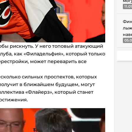
мог
11.0
Фин
лыж
нав
05.0
тобы рискнуть. У него топовый атакующий
 клуба, как «Филадельфия», который только
ерестройки, может переварить все
есколько сильных проспектов, которых
получит в ближайшем будущем, могут
оллектива «Флайерз», который станет
достижения.