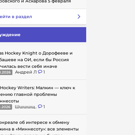
ровского и Аскарова 5 февраля
ейти в раздел
уждение
as Hockey Knight о Дорофееве и
башеве на ОИ, если бы Россия
училась вести себя иначе
Андрей Л
1
1.2026
 Hockey Writers: Малкин — ключ к
ению главной проблемы
ннесоты
Шшшшщ..
1
1.2026
онреале об интересе к обмену
кина в «Миннесоту»: все элементы