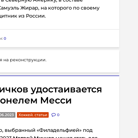
Самуэль Жирар, на которого по своему
итник из России.
и:
0
я на реконструкции.
Мичков удостаивается
ионелем Месси
06.2023
Хоккей. статьи
0
, выбранный «Филадельфией» под