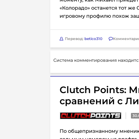
«Колорадо» останется тот же 
игровому профилю похож защ
Перевод:
betico310
Комментари
Система комментирования находитс
Clutch Points: 
сравнений с Л
30.
По общепризнанному мнению