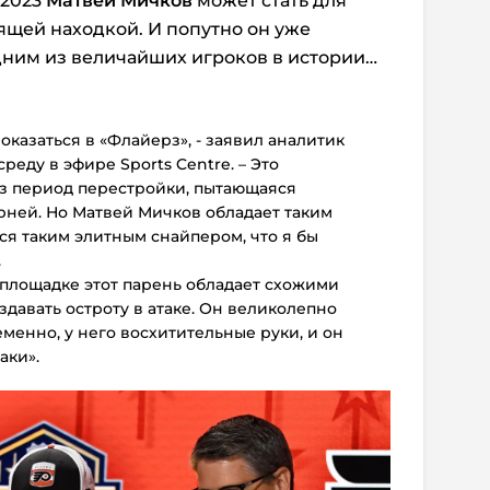
-2023
Матвей Мичков
может стать для
ящей находкой. И попутно он уже
дним из величайших игроков в истории…
оказаться в «Флайерз», - заявил аналитик
реду в эфире Sports Centre. – Это
з период перестройки, пытающаяся
рней. Но Матвей Мичков обладает таким
ся таким элитным снайпером, что я бы
.
 площадке этот парень обладает схожими
здавать остроту в атаке. Он великолепно
еменно, у него восхитительные руки, и он
аки».