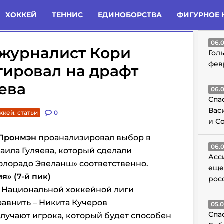
татьи
Комменты
Новости
ХОККЕЙ
ТЕННИС
ЕДИНОБОРСТВА
ФИГУРНОЕ 
ГО
06.
журналист Кори
Гол
фев
гировал на драфт
ева
06.
Спа
Вас
ккей. статьи
0
и С
 Пронмэн
проанализировал выбор в
06.
аила Гуляева, который сделали
Асс
олорадо Эвеланш» соответственно.
еще
» (7-й пик)
рос
к Национальной хоккейной лиги
равнить – Никита Кучеров
05.
Спа
лучают игрока, который будет способен