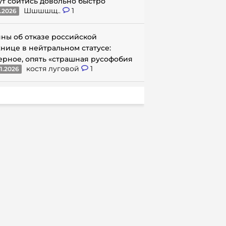
ут сойтись довольно быстро
Шшшшщ..
1
1.2026
ны об отказе российской
нице в нейтральном статусе:
ерное, опять «страшная русофобия
костя луговой
1
1.2026