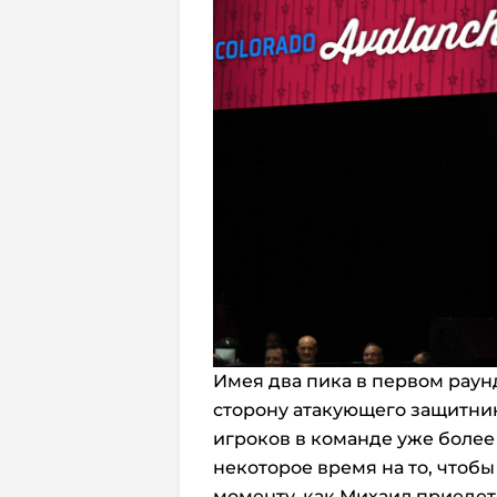
Имея два пика в первом раун
сторону атакующего защитника
игроков в команде уже более 
некоторое время на то, чтобы 
моменту, как Михаил приедет