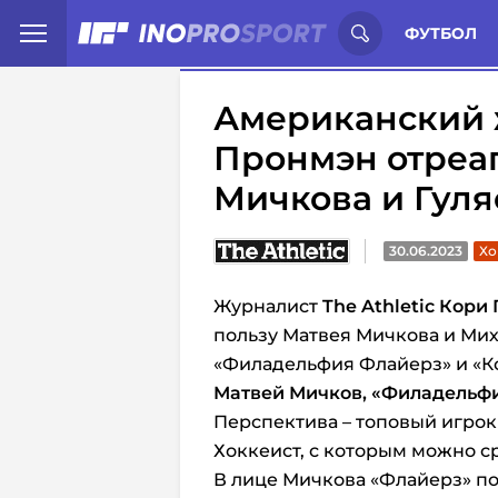
Иностранцы о спорте России:
С
ФУТБОЛ
Американский 
Пронмэн отреа
Мичкова и Гуля
30.06.2023
Хо
Журналист
The Athletic Кори
пользу Матвея Мичкова и Мих
«Филадельфия Флайерз» и «К
Матвей Мичков, «Филадельфия
Перспектива – топовый игро
Хоккеист, с которым можно с
В лице Мичкова «Флайерз» по