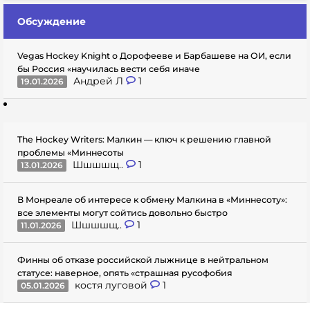
Обсуждение
Vegas Hockey Knight о Дорофееве и Барбашеве на ОИ, если
бы Россия «научилась вести себя иначе
Андрей Л
1
19.01.2026
The Hockey Writers: Малкин — ключ к решению главной
проблемы «Миннесоты
Шшшшщ..
1
13.01.2026
В Монреале об интересе к обмену Малкина в «Миннесоту»:
все элементы могут сойтись довольно быстро
Шшшшщ..
1
11.01.2026
Финны об отказе российской лыжнице в нейтральном
статусе: наверное, опять «страшная русофобия
костя луговой
1
05.01.2026