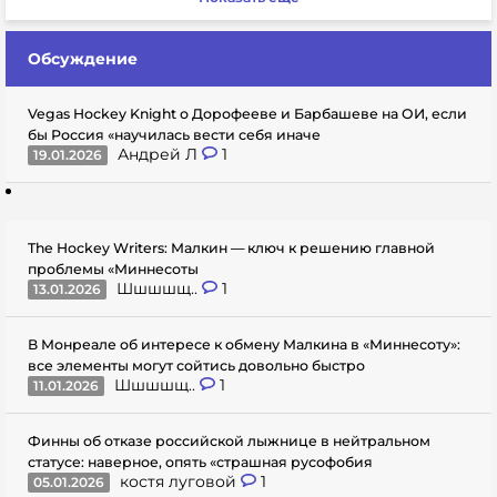
Обсуждение
Vegas Hockey Knight о Дорофееве и Барбашеве на ОИ, если
бы Россия «научилась вести себя иначе
Андрей Л
1
19.01.2026
The Hockey Writers: Малкин — ключ к решению главной
проблемы «Миннесоты
Шшшшщ..
1
13.01.2026
В Монреале об интересе к обмену Малкина в «Миннесоту»:
все элементы могут сойтись довольно быстро
Шшшшщ..
1
11.01.2026
Финны об отказе российской лыжнице в нейтральном
статусе: наверное, опять «страшная русофобия
костя луговой
1
05.01.2026