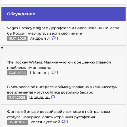
Обсуждение
Vegas Hockey Knight о Дорофееве и Барбашеве на ОИ, если
бы Россия «научилась вести себя иначе
Андрей Л
1
19.01.2026
The Hockey Writers: Малкин — ключ к решению главной
проблемы «Миннесоты
Шшшшщ..
1
13.01.2026
В Монреале об интересе к обмену Малкина в «Миннесоту»:
все элементы могут сойтись довольно быстро
Шшшшщ..
1
11.01.2026
Финны об отказе российской лыжнице в нейтральном
статусе: наверное, опять «страшная русофобия
костя луговой
1
05.01.2026