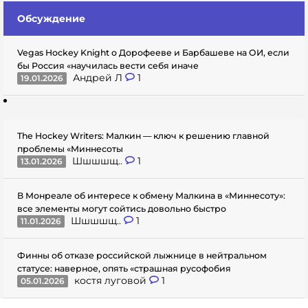
Обсуждение
Vegas Hockey Knight о Дорофееве и Барбашеве на ОИ, если
бы Россия «научилась вести себя иначе
Андрей Л
1
19.01.2026
The Hockey Writers: Малкин — ключ к решению главной
проблемы «Миннесоты
Шшшшщ..
1
13.01.2026
В Монреале об интересе к обмену Малкина в «Миннесоту»:
все элементы могут сойтись довольно быстро
Шшшшщ..
1
11.01.2026
Финны об отказе российской лыжнице в нейтральном
статусе: наверное, опять «страшная русофобия
костя луговой
1
05.01.2026