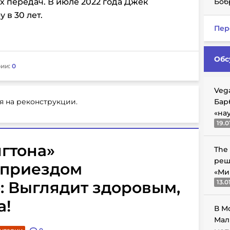
ых передач. В июле 2022 года Джек
Боб
 в 30 лет.
Пер
Обс
ии:
0
Veg
я на реконструкции.
Бар
«на
19.0
гтона»
The
реш
 приездом
«Ми
 Выглядит здоровым,
13.0
а!
В М
Мал