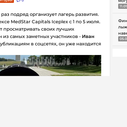
нтарии
0
мог
11.0
 раз подряд организует лагерь развития.
Фин
е MedStar Capitals Iceplex с 1 по 5 июля.
лыж
ут просматривать своих лучших
нав
 из самых заметных участников -
Иван
05.0
 публикациям в соцсетях, он уже находится