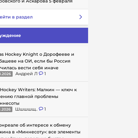
ровского и Аскарова 5 февраля
ейти в раздел
уждение
as Hockey Knight о Дорофееве и
башеве на ОИ, если бы Россия
училась вести себя иначе
Андрей Л
1
1.2026
 Hockey Writers: Малкин — ключ к
ению главной проблемы
ннесоты
Шшшшщ..
1
1.2026
онреале об интересе к обмену
кина в «Миннесоту»: все элементы