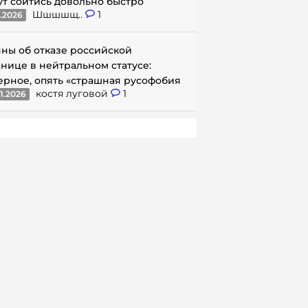
ут сойтись довольно быстро
Шшшшщ..
1
1.2026
ны об отказе российской
нице в нейтральном статусе:
ерное, опять «страшная русофобия
костя луговой
1
1.2026