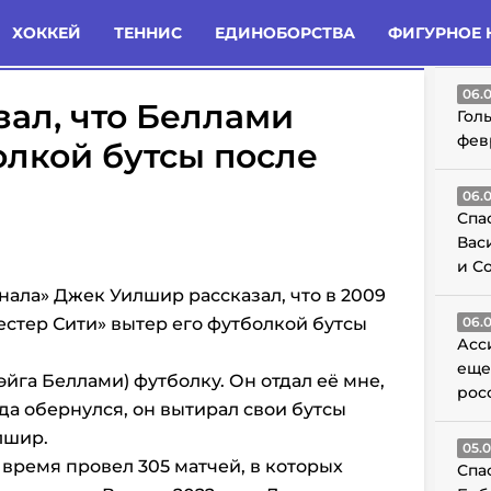
татьи
Комменты
Новости
ХОККЕЙ
ТЕННИС
ЕДИНОБОРСТВА
ФИГУРНОЕ 
ГО
06.
ал, что Беллами
Гол
фев
олкой бутсы после
06.
Спа
Вас
и С
ала» Джек Уилшир рассказал, что в 2009
естер Сити» вытер его футболкой бутсы
06.
Асс
еще
эйга Беллами) футболку. Он отдал её мне,
рос
гда обернулся, он вытирал свои бутсы
лшир.
05.
 время провел 305 матчей, в которых
Спа