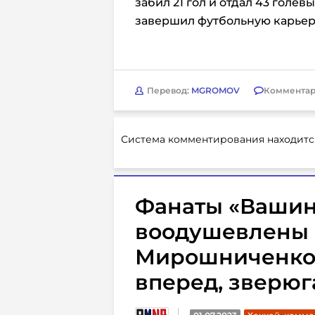
забил 21 гол и отдал 43 голев
завершил футбольную карьеру
Перевод:
MGROMOV
Комментар
Система комментирования находитс
Фанаты «Вашин
воодушевлены
Мирошниченко:
вперед, зверюг