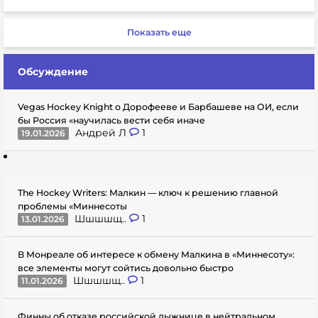
Показать еще
Обсуждение
Vegas Hockey Knight о Дорофееве и Барбашеве на ОИ, если
бы Россия «научилась вести себя иначе
Андрей Л
1
19.01.2026
The Hockey Writers: Малкин — ключ к решению главной
проблемы «Миннесоты
Шшшшщ..
1
13.01.2026
В Монреале об интересе к обмену Малкина в «Миннесоту»:
все элементы могут сойтись довольно быстро
Шшшшщ..
1
11.01.2026
Финны об отказе российской лыжнице в нейтральном