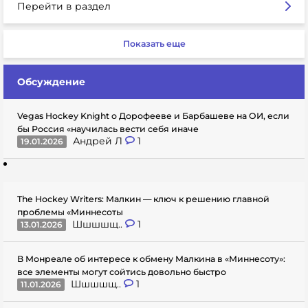
Перейти в раздел
Показать еще
Обсуждение
Vegas Hockey Knight о Дорофееве и Барбашеве на ОИ, если
бы Россия «научилась вести себя иначе
Андрей Л
1
19.01.2026
The Hockey Writers: Малкин — ключ к решению главной
проблемы «Миннесоты
Шшшшщ..
1
13.01.2026
В Монреале об интересе к обмену Малкина в «Миннесоту»:
все элементы могут сойтись довольно быстро
Шшшшщ..
1
11.01.2026