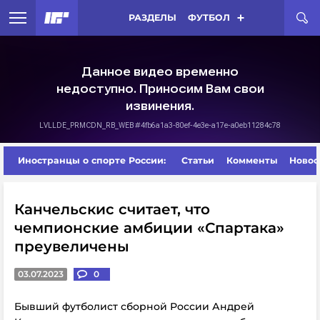
РАЗДЕЛЫ
ФУТБОЛ
Иностранцы о спорте России:
Статьи
Комменты
Новос
Канчельскис считает, что
чемпионские амбиции «Спартака»
преувеличены
03.07.2023
0
Бывший футболист сборной России Андрей