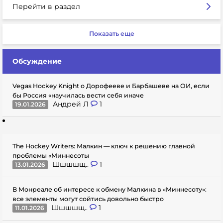
Перейти в раздел
Показать еще
Обсуждение
Vegas Hockey Knight о Дорофееве и Барбашеве на ОИ, если
бы Россия «научилась вести себя иначе
Андрей Л
1
19.01.2026
The Hockey Writers: Малкин — ключ к решению главной
проблемы «Миннесоты
Шшшшщ..
1
13.01.2026
В Монреале об интересе к обмену Малкина в «Миннесоту»:
все элементы могут сойтись довольно быстро
Шшшшщ..
1
11.01.2026