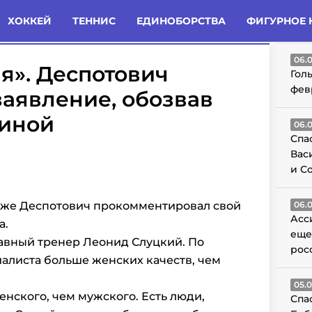
татьи
Комменты
Новости
ХОККЕЙ
ТЕННИС
ЕДИНОБОРСТВА
ФИГУРНОЕ 
ГО
06.
я». Деспотович
Гол
фев
заявление, обозвав
иной
06.
Спа
Вас
и С
дже Деспотович прокомментировал свой
06.
Асс
а.
еще
авный тренер Леонид Слуцкий. По
рос
алиста больше женских качеств, чем
05.
нского, чем мужского. Есть люди,
Спа