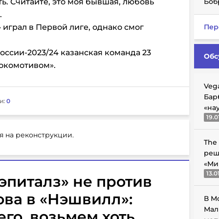
ь. Считайте, это моя бывшая, любовь
Боб
.
играл в Первой лиге, однако смог
Пер
оссии-2023/24 казанская команда 23
Обс
Локомотивом».
Veg
Бар
и:
0
«на
19.0
я на реконструкции.
The
реш
«Ми
13.0
эпиталз» не против
ва в «Нэшвилл»:
В М
Мал
его, возьмем хоть