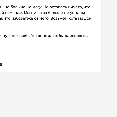
, но больше не могу. Не осталось ничего, что
шей команде. Мы никогда больше не увидим
ак что избавьтесь от него. Возьмем хоть мешок
узи нужен «особый» тренер, чтобы вдохновить
!!
 Если да, то забирайте Евгения.
й форвард набрал 55 (12+43) очков в 81
 НХЛ.
ентарии:
1