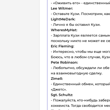
- «Оживить его» - единственн
Lee Witmer:
- Оставьте Кузи. Посмотрим, ка
LightMeDark:
- Лично я бы оставил Кузи.
WheresMyHat:
- Зарплата Кузи является самы
поскольку никто не может ее се
Eric Fleming
:
- Интересно, чтобы мы еще мог
Боюсь, что в любом случае, Куз
Pete Robinson:
- Любопытно, обсуждали ли об
на взаимовыгодную сделку.
Zimell:
- Единственный обмен, который
«Джетс».
Sgt. Schultz:
- Пожалуйста, кто-нибудь забер
хоккеиста. Тогда свободится м