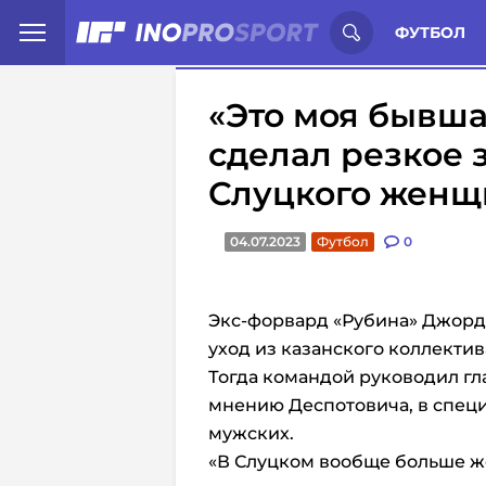
Иностранцы о спорте России:
С
ФУТБОЛ
«Это моя бывша
сделал резкое 
Слуцкого женщ
04.07.2023
Футбол
0
Экс-форвард «Рубина» Джор
уход из казанского коллектив
Тогда командой руководил гл
мнению Деспотовича, в специ
мужских.
«В Слуцком вообще больше же