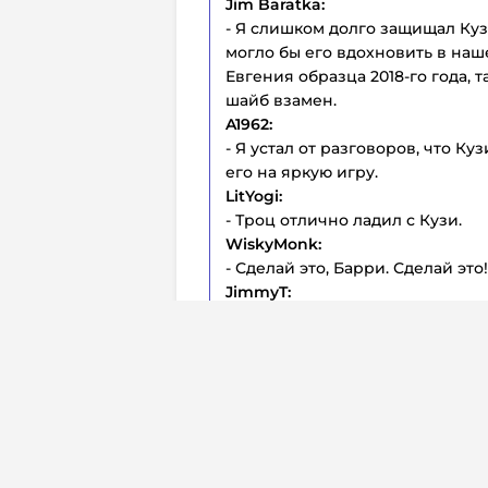
Jim Baratka:
- Я слишком долго защищал Кузи
могло бы его вдохновить в на
Евгения образца 2018-го года, т
шайб взамен.
A1962:
- Я устал от разговоров, что К
его на яркую игру.
LitYogi:
- Троц отлично ладил с Кузи.
WiskyMonk:
- Сделай это, Барри. Сделай это!
JimmyT:
- Мы можем вернуть Форсберга?
В прошедшем сезоне российски
игре регулярного чемпионата
Перевод:
Дмитрий Жуков
Комм