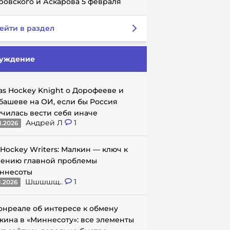
ровского и Аскарова 5 февраля
ейти в раздел
уждение
as Hockey Knight о Дорофееве и
башеве на ОИ, если бы Россия
училась вести себя иначе
Андрей Л
1
1.2026
 Hockey Writers: Малкин — ключ к
ению главной проблемы
ннесоты
Шшшшщ..
1
1.2026
онреале об интересе к обмену
кина в «Миннесоту»: все элементы