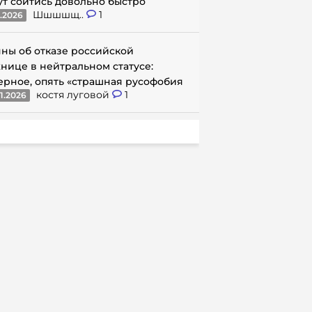
ут сойтись довольно быстро
Шшшшщ..
1
1.2026
ны об отказе российской
нице в нейтральном статусе:
ерное, опять «страшная русофобия
костя луговой
1
1.2026