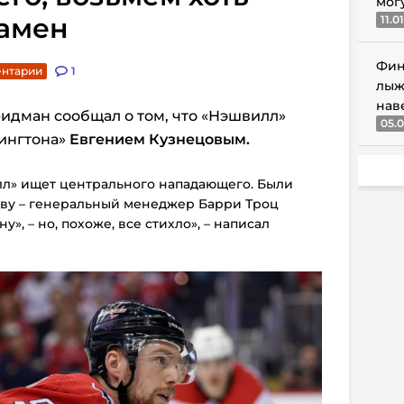
мог
амен
11.0
Фин
ентарии
1
лыж
нав
идман сообщал о том, что «Нэшвилл»
05.0
ингтона»
Евгением Кузнецовым.
лл» ищет центрального нападающего. Были
ву – генеральный менеджер Барри Троц
», – но, похоже, все стихло», – написал