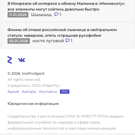
В Монреале об интересе к обмену Малкина в «Миннесоту»:
все элементы могут сойтись довольно быстро
Шшшшщ..
1
11.01.2026
Финны об отказе российской лыжнице в нейтральном
статусе: наверное, опять «страшная русофобия
костя луговой
1
05.01.2026
© 2026. InoProSport
All rights reserved.
Учредитель: ООО «Раре.Ру»
Архив
Авторы
Контакты
RSS
Юридическая информация
Свидетельство о регистрации СМИ Эл №ФС77-72704 выдано
федеральной службой по надзору в сфере связи,
информационных технологий и массовых коммуникаций
(Роскомнадзор) 23.04.2018 г.