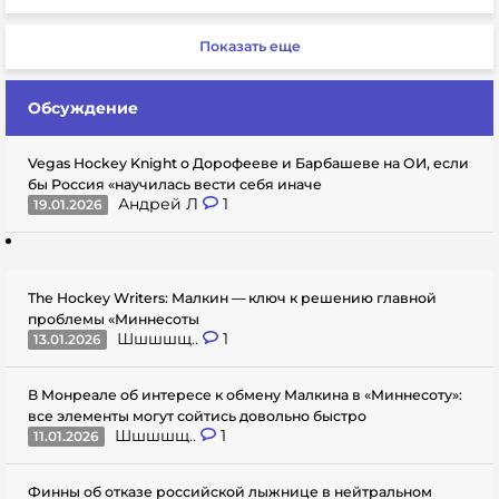
Показать еще
Обсуждение
Vegas Hockey Knight о Дорофееве и Барбашеве на ОИ, если
бы Россия «научилась вести себя иначе
Андрей Л
1
19.01.2026
The Hockey Writers: Малкин — ключ к решению главной
проблемы «Миннесоты
Шшшшщ..
1
13.01.2026
В Монреале об интересе к обмену Малкина в «Миннесоту»:
все элементы могут сойтись довольно быстро
Шшшшщ..
1
11.01.2026
Финны об отказе российской лыжнице в нейтральном