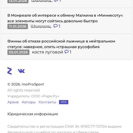
Шшшшщ..
1
13.01.2026
В Монреале об интересе к обмену Малкина в «Миннесоту»:
все элементы могут сойтись довольно быстро
Шшшшщ..
1
11.01.2026
Финны об отказе российской лыжнице в нейтральном
статусе: наверное, опять «страшная русофобия
костя луговой
1
05.01.2026
© 2026. InoProSport
All rights reserved.
Учредитель: ООО «Раре.Ру»
Архив
Авторы
Контакты
RSS
Юридическая информация
Свидетельство о регистрации СМИ Эл №ФС77-72704 выдано
федеральной службой по надзору в сфере связи,