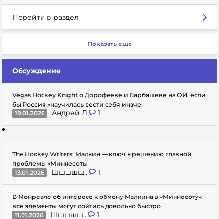
Перейти в раздел
Показать еще
Обсуждение
Vegas Hockey Knight о Дорофееве и Барбашеве на ОИ, если
бы Россия «научилась вести себя иначе
Андрей Л
1
19.01.2026
The Hockey Writers: Малкин — ключ к решению главной
проблемы «Миннесоты
Шшшшщ..
1
13.01.2026
В Монреале об интересе к обмену Малкина в «Миннесоту»:
все элементы могут сойтись довольно быстро
Шшшшщ..
1
11.01.2026