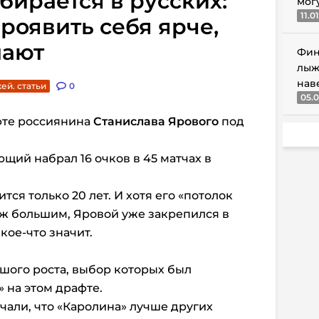
бирается в русских:
мог
11.0
роявить себя ярче,
мают
Фин
лыж
нав
ей. статьи
0
05.0
фте россиянина
Станислава Ярового
под
ий набрал 16 очков в 45 матчах в
тся только 20 лет. И хотя его «потолок
уж большим, Яровой уже закрепился в
 кое-что значит.
шого роста, выбор которых был
 на этом драфте.
али, что «Каролина» лучше других