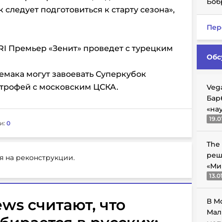
Боб
 следует подготовиться к старту сезона»,
Пер
I Премьер «Зенит» проведет с турецким
Обс
емака могут завоевать Суперкубок
а трофей с московским ЦСКА.
Veg
Бар
«на
19.0
и:
0
The
реш
я на реконструкции.
«Ми
13.0
ws считают, что
В М
Мал