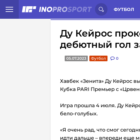
Иностранцы о спорте России:
С
ФУТБОЛ
Ду Кейрос про
дебютный гол з
05.07.2023
Футбол
0
Хавбек «Зенита» Ду Кейрос в
Кубка PARI Премьер с «Црвеной
Игра прошла 4 июля. Ду Кейр
бело-голубых.
«Я очень рад, что смог сегод
идти дальше – впереди еще м