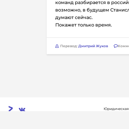
команд разбирается в российс
возможно, в будущем Станисл
думают сейчас.
Покажет только время.
Перевод:
Дмитрий Жуков
Комм
Юридическая
Свидетельств
© 2026. InoProSport
выдано федер
All rights reserved.