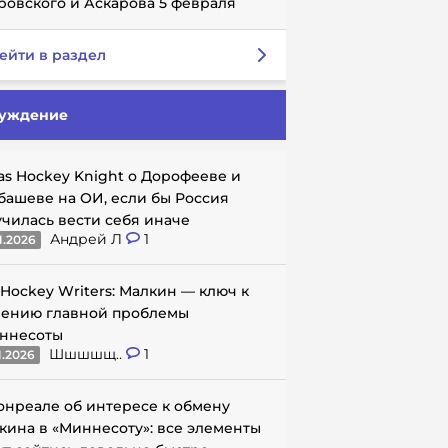
ровского и Аскарова 5 февраля
ейти в раздел
уждение
as Hockey Knight о Дорофееве и
башеве на ОИ, если бы Россия
училась вести себя иначе
Андрей Л
1
1.2026
 Hockey Writers: Малкин — ключ к
ению главной проблемы
ннесоты
Шшшшщ..
1
1.2026
онреале об интересе к обмену
кина в «Миннесоту»: все элементы