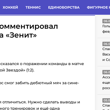
татьи
Комменты
Новости
ХОККЕЙ
ТЕННИС
ЕДИНОБОРСТВА
ФИГУРНОЕ 
ГО
06.
комментировал
Гол
фев
а «Зенит»
06.
Спа
Вас
и С
ысказался о поражении команды в матче
 Звездой» (1:2).
06.
Асс
еще
ос смог забить дебютный мяч за сине-
рос
05.
ня отличиться. Нужно сделать выводы и
Спа
ного тренировок и ещё одна