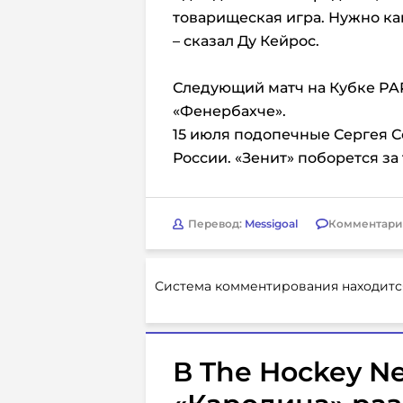
товарищеская игра. Нужно как
–
сказал Ду Кейрос.
Следующий матч на Кубке PAR
«Фенербахче».
15 июля подопечные Сергея С
России. «Зенит» поборется з
Перевод:
Messigoal
Комментари
Система комментирования находитс
В The Hockey Ne