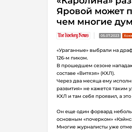
«Каролина» раз
Яровой может п
чем многие ду
05.07.2023
Хокк
«Ураганные» выбрали на дра
126-м пиком.
В прошедшем сезоне нападающ
составе «Витязя» (КХЛ).
Через два месяца ему исполни
развития» не кажется таким 
КХЛ и там себя проявил, а это
Он еще один форвард неболь
основным «почерком» «Кэйнс»
Многие журналисты уже отмеч