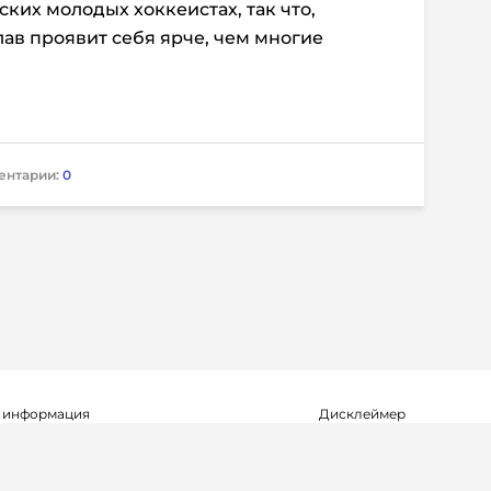
ких молодых хоккеистах, так что,
ав проявит себя ярче, чем многие
ентарии:
0
 информация
Дисклеймер
о о регистрации СМИ Эл №ФС77-72704
Редакция не несет ответ
альной службой по надзору в сфере
достоверность информа