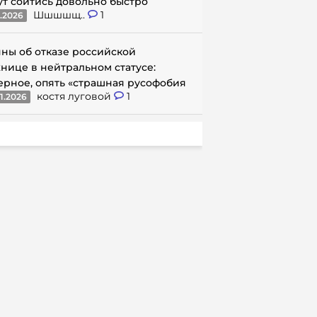
ут сойтись довольно быстро
Шшшшщ..
1
1.2026
ны об отказе российской
нице в нейтральном статусе:
ерное, опять «страшная русофобия
костя луговой
1
1.2026