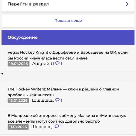
Перейти в раздел
Показать еще
Обсуждение
Vegas Hockey Knight о Дорофееве и Барбашеве на ОИ, если
бы Россия «научилась вести себя иначе
Андрей Л
1
19.01.2026
The Hockey Writers: Малкин — ключ к решению главной
проблемы «Миннесоты
Шшшшщ..
1
13.01.2026
В Монреале об интересе к обмену Малкина в «Миннесоту»:
все элементы могут сойтись довольно быстро
Шшшшщ..
1
11.01.2026