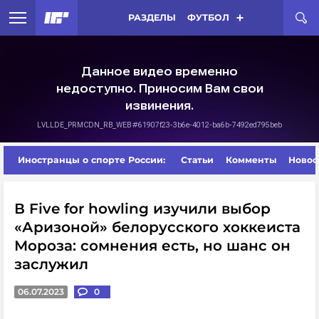
РАЗДЕЛЫ
ФУТБОЛ
Иностранцы о спорте России:
Статьи
Комменты
Новос
В Five for howling изучили выбор
«Аризоной» белорусского хоккеиста
Мороза: сомнения есть, но шанс он
заслужил
06.07.2023
0