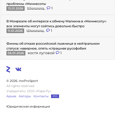
проблемы «Миннесоты
Шшшшщ..
1
13.01.2026
В Монреале об интересе к обмену Малкина в «Миннесоту»:
все элементы могут сойтись довольно быстро
Шшшшщ..
1
11.01.2026
Финны об отказе российской лыжнице в нейтральном
статусе: наверное, опять «страшная русофобия
костя луговой
1
05.01.2026
© 2026. InoProSport
All rights reserved.
Учредитель: ООО «Раре.Ру»
Архив
Авторы
Контакты
RSS
Юридическая информация