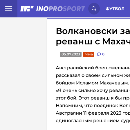
Иностранцы о спорте России:
С
ФУТБОЛ
Волкановски зая
реванш с Маха
05.07.2023
Мма
0
Австралийский боец смешан
рассказал о своем сильном ж
бойцом Исламом Махачевым.
«Я очень сильно хочу реванш
этот бой. Этот реванш я бы п
Напомним, что поединок Вол
Австралии 11 февраля 2023 г
единогласным решением суд