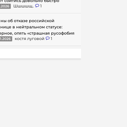
ут сойтись довольно быстро
Шшшшщ..
1
1.2026
ны об отказе российской
нице в нейтральном статусе:
ерное, опять «страшная русофобия
костя луговой
1
1.2026