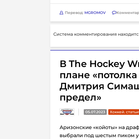
Перевод:
MGROMOV
Комментар
Система комментирования находитс
В The Hockey Wr
плане «потолка
Дмитрия Симаш
предел»
05.07.2023
Хоккей. статьи
Аризонские «койоты» на драф
выбрали под шестым пиком 