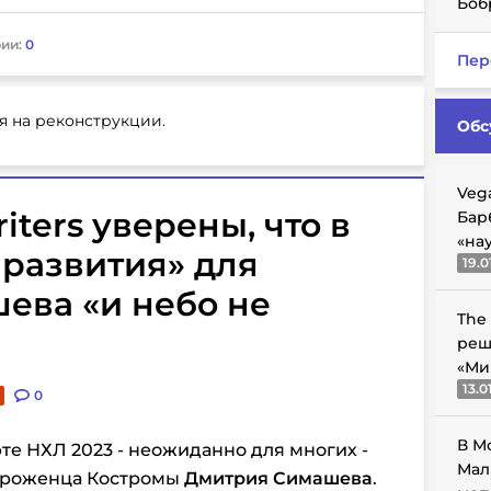
Боб
ии:
0
Пер
я на реконструкции.
Обс
Veg
iters уверены, что в
Бар
«на
 развития» для
19.0
ева «и небо не
The
реш
«Ми
13.0
0
В М
те НХЛ 2023 - неожиданно для многих -
Мал
уроженца Костромы
Дмитрия Симашева
.