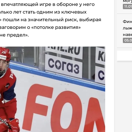
мог
 впечатляющей игре в обороне у него
11.0
олько лет стать одним из ключевых
» пошли на значительный риск, выбирая
Фин
заговорим о «потолке развития»
лыж
нав
 не предел».
05.0