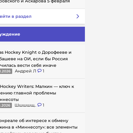
ровского и Аскарова 5 февраля
ейти в раздел
уждение
as Hockey Knight о Дорофееве и
башеве на ОИ, если бы Россия
училась вести себя иначе
Андрей Л
1
1.2026
 Hockey Writers: Малкин — ключ к
ению главной проблемы
ннесоты
Шшшшщ..
1
1.2026
онреале об интересе к обмену
кина в «Миннесоту»: все элементы