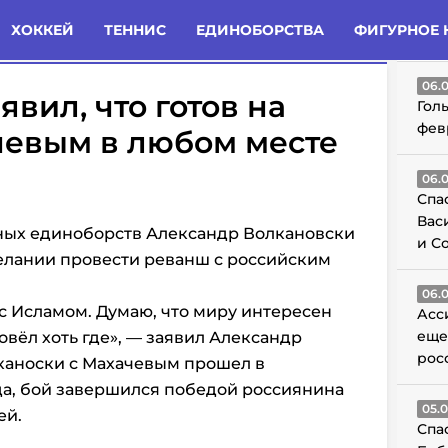
татьи
Комменты
Новости
ХОККЕЙ
ТЕННИС
ЕДИНОБОРСТВА
ФИГУРНОЕ 
ГО
06.
вил, что готов на
Гол
фев
чевым в любом месте
06.
Спа
Вас
ных единоборств Александр Волкановски
и С
елании провести реванш с российским
06.
 с Исламом. Думаю, что миру интересен
Асс
еще
ровёл хоть где», — заявил Александр
рос
каноски с Махачевым прошел в
ода, бой завершился победой россиянина
05.
ей.
Спа