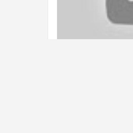
У «Аризоны» за многие годы 
например, Оливер Экман-Лар
не хватало по-настоящему зв
закрывать лидеров соперника
роль.
Когда директора «Койотис» п
спросили о «потолке» развит