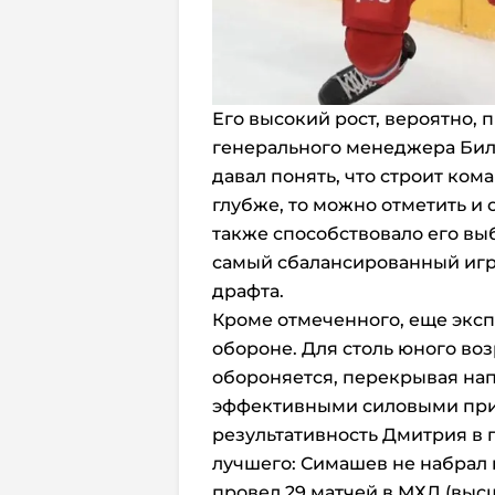
Его высокий рост, вероятно,
генерального менеджера Билл
давал понять, что строит ком
глубже, то можно отметить и
также способствовало его вы
самый сбалансированный игр
драфта.
Кроме отмеченного, еще эксп
обороне. Для столь юного во
обороняется, перекрывая н
эффективными силовыми прие
результативность Дмитрия в
лучшего: Симашев не набрал н
провел 29 матчей в МХЛ (выс