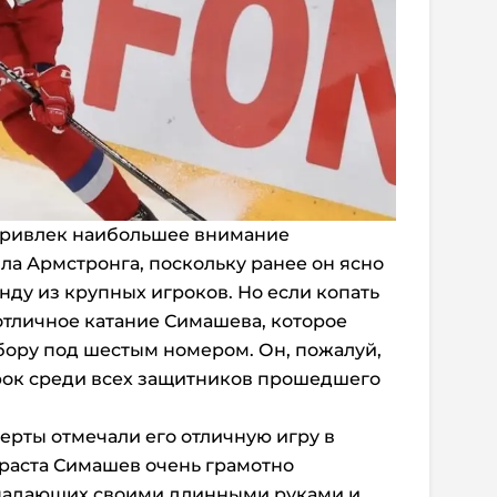
 привлек наибольшее внимание
а Армстронга, поскольку ранее он ясно
анду из крупных игроков. Но если копать
 отличное катание Симашева, которое
бору под шестым номером. Он, пожалуй,
ок среди всех защитников прошедшего
ерты отмечали его отличную игру в
зраста Симашев очень грамотно
ападающих своими длинными руками и