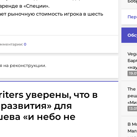
Боб
аренде в «Специи».
ает рыночную стоимость игрока в шесть
Пер
Обс
мментарии:
0
Veg
Бар
я на реконструкции.
«на
19.0
The
iters уверены, что в
реш
«Ми
 развития» для
13.0
ева «и небо не
В М
Мал