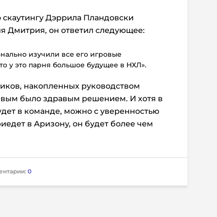
о скаутингу Дэррила Пландовски
ия Дмитрия, он ответил следующее:
онально изучили все его игровые
что у это парня большое будущее в НХЛ».
пиков, накопленных руководством
евым было здравым решением. И хотя в
удет в команде, можно с уверенностью
риедет в Аризону, он будет более чем
ентарии:
0