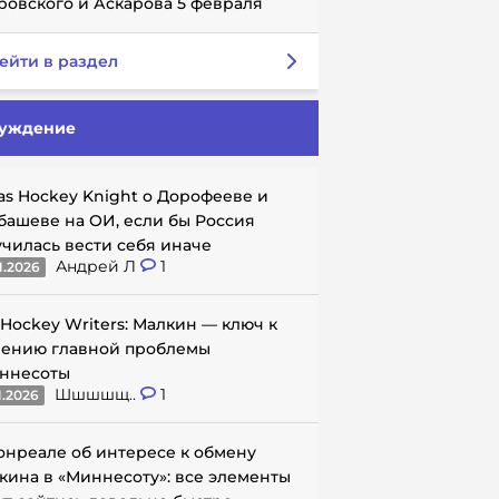
ровского и Аскарова 5 февраля
ейти в раздел
уждение
as Hockey Knight о Дорофееве и
башеве на ОИ, если бы Россия
училась вести себя иначе
Андрей Л
1
1.2026
 Hockey Writers: Малкин — ключ к
ению главной проблемы
ннесоты
Шшшшщ..
1
1.2026
онреале об интересе к обмену
кина в «Миннесоту»: все элементы