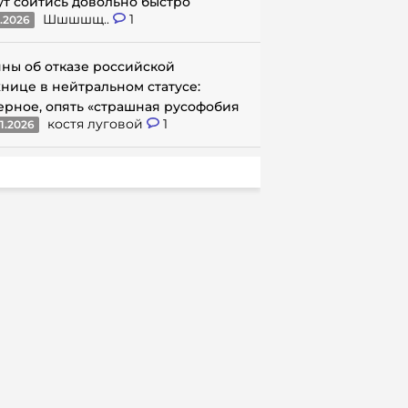
ут сойтись довольно быстро
Шшшшщ..
1
1.2026
ны об отказе российской
нице в нейтральном статусе:
ерное, опять «страшная русофобия
костя луговой
1
1.2026