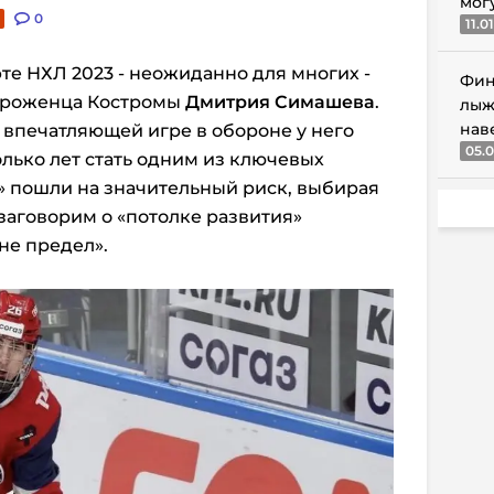
мог
0
11.0
те НХЛ 2023 - неожиданно для многих -
Фин
уроженца Костромы
Дмитрия Симашева
.
лыж
нав
 впечатляющей игре в обороне у него
05.0
олько лет стать одним из ключевых
» пошли на значительный риск, выбирая
заговорим о «потолке развития»
 не предел».