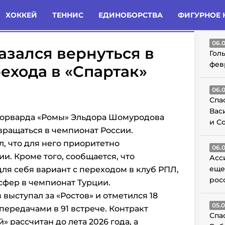
татьи
Комменты
Новости
ХОККЕЙ
ТЕННИС
ЕДИНОБОРСТВА
ФИГУРНОЕ 
ГО
06.
зался вернуться в
Гол
фев
ехода в «Спартак»
06.
Спа
Вас
 форварда «Ромы» Эльдора Шомуродова
и С
вращаться в чемпионат России.
, что для него приоритетно
06.
и. Кроме того, сообщается, что
Асс
еще
ля себя вариант с переходом в клуб РПЛ,
рос
нсфер в чемпионат Турции.
 выступал за «Ростов» и отметился 18
05.
передачами в 91 встрече. Контракт
Спа
» рассчитан до лета 2026 года, а