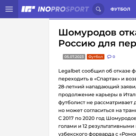
Иностранцы о спорте России:
С
ФУТБОЛ
Шомуродов отка
Россию для пер
05.07.2023
Футбол
0
Legalbet сообщил об отказе
переходить в «Спартак» и воз
28-летний нападающий заявил
продолжение карьеры в Итали
футболист не рассматривает д
но может согласиться на тра
С 2017 по 2020 год Шомуродов
голами и 12 результативными 
узбекского форварда с «Ромой