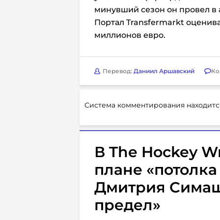
минувший сезон он провел в 
Портал Transfermarkt оценив
миллионов евро.
Перевод:
Даниил Аршавский
Ко
Система комментирования находитс
В The Hockey Wr
плане «потолка
Дмитрия Симаш
предел»