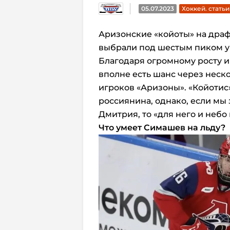
05.07.2023
Хоккей. статьи
Аризонские «койоты» на драф
выбрали под шестым пиком 
Благодаря огромному росту и
вполне есть шанс через неск
игроков «Аризоны». «Койотис
россиянина, однако, если мы 
Дмитрия, то «для него и небо
Что умеет Симашев на льду?