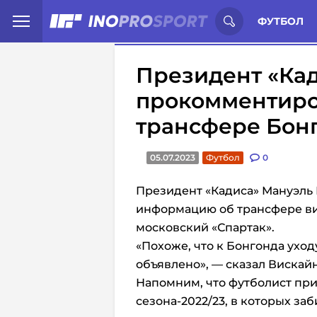
Иностранцы о спорте России:
С
ФУТБОЛ
Президент «Ка
прокомментир
трансфере Бонг
05.07.2023
Футбол
0
Президент «Кадиса» Мануэль
информацию об трансфере ви
московский «Спартак».
«Похоже, что к Бонгонда уходу
объявлено», — сказал Вискайн
Напомним, что футболист прин
сезона-2022/23, в которых заб