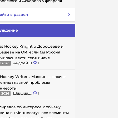
ровского и Аскарова 5 февраля
ейти в раздел
уждение
as Hockey Knight о Дорофееве и
башеве на ОИ, если бы Россия
училась вести себя иначе
Андрей Л
1
1.2026
 Hockey Writers: Малкин — ключ к
ению главной проблемы
ннесоты
Шшшшщ..
1
1.2026
онреале об интересе к обмену
кина в «Миннесоту»: все элементы