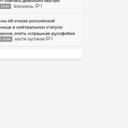
ут сойтись довольно быстро
Шшшшщ..
1
1.2026
ны об отказе российской
нице в нейтральном статусе:
ерное, опять «страшная русофобия
костя луговой
1
1.2026