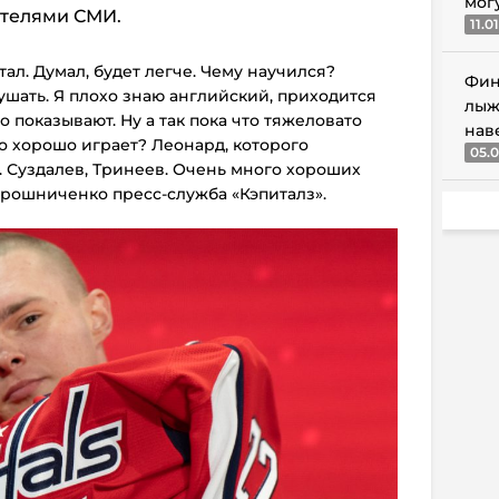
мог
ителями СМИ.
11.0
тал. Думал, будет легче. Чему научился?
Фин
ушать. Я плохо знаю английский, приходится
лыж
о показывают. Ну а так пока что тяжеловато
нав
то хорошо играет? Леонард, которого
05.0
 Суздалев, Тринеев. Очень много хороших
ирошниченко пресс-служба «Кэпиталз».