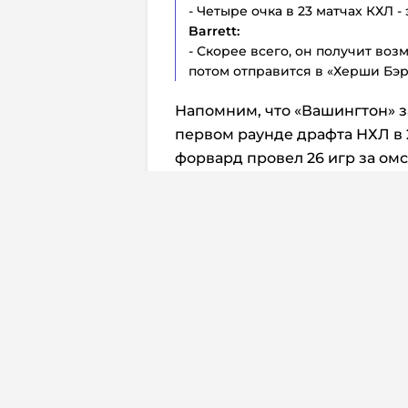
- Четыре очка в 23 матчах КХЛ -
Barrett:
- Скорее всего, он получит воз
потом отправится в «Херши Бэр
Напомним, что «Вашингтон» з
первом раунде драфта НХЛ в 
форвард провел 26 игр за ом
заброшенными шайбами и од
Перевод:
Дмитрий Жуков
Комм
The Athletic ра
Уимблдона на 
российских тен