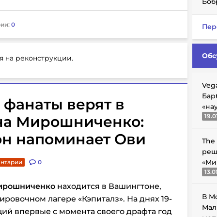
Боб
ии:
0
Пер
Обс
я на реконструкции.
Veg
Бар
 фанаты верят в
«на
19.0
на Мирошниченко:
он напоминает Ови
The
реш
«Ми
ентарии
0
13.0
ирошниченко
находится в Вашингтоне,
В М
ировочном лагере «Кэпиталз». На днях 19-
Мал
ий впервые с момента своего драфта год