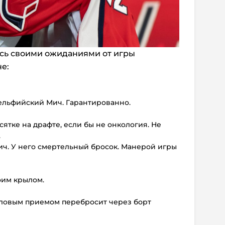
сь своими ожиданиями от игры
е:
дельфийский Мич. Гарантированно.
ятке на драфте, если бы не онкология. Не
.
ич. У него смертельный бросок. Манерой игры
оим крылом.
силовым приемом перебросит через борт