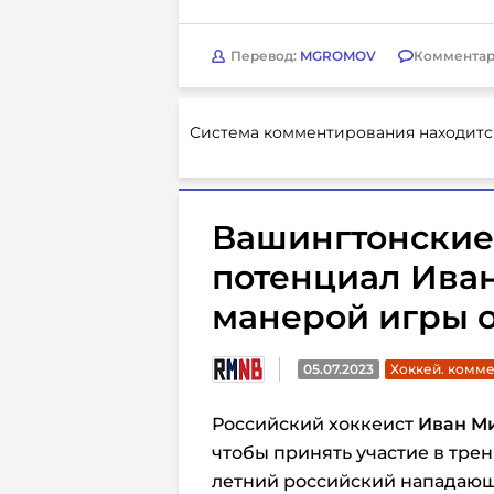
Перевод:
MGROMOV
Комментар
Система комментирования находитс
Вашингтонские
потенциал Ива
манерой игры 
05.07.2023
Хоккей. комм
Российский хоккеист
Иван М
чтобы принять участие в трен
летний российский нападающ