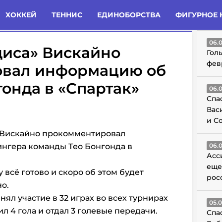
татьи
Комменты
Новости
ХОККЕЙ
ТЕННИС
ЕДИНОБОРСТВА
ФИГУРНОЕ 
ГО
06.
диса» Вискайно
Гол
фев
овал информацию об
онда в «Спартак»
06.
Спа
Вас
и С
 Вискайно прокомментировал
нгера команды Тео Бонгонда в
06.
Асс
еще
 всё готово и скоро об этом будет
рос
о.
ял участие в 32 играх во всех турнирах
05.
ил 4 гола и отдал 3 голевые передачи.
Спа