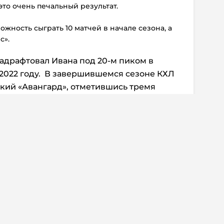
 это очень печальный результат.
можность сыграть 10 матчей в начале сезона, а
с».
адрафтовал Ивана под 20-м пиком в
2022 году. В завершившемся сезоне КХЛ
ский «Авангард», отметившись тремя
ной голевой передачей.
ентарии:
0
ссказал о реакции
возвращение
нисистов