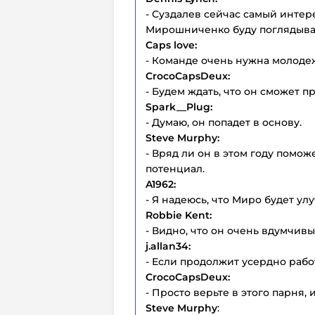
- Суздалев сейчас самый интер
Мирошниченко буду поглядыва
Caps love:
- Команде очень нужна молодеж
CrocoCapsDeux:
- Будем ждать, что он сможет п
Spark__Plug:
- Думаю, он попадет в основу.
Steve Murphy:
- Вряд ли он в этом году помож
потенциал.
A1962:
- Я надеюсь, что Миро будет у
Robbie Kent:
- Видно, что он очень вдумчивы
j.allan34:
- Если продолжит усердно работ
CrocoCapsDeux:
- Просто верьте в этого парня,
Steve Murphy
: