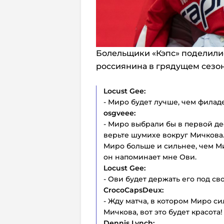
Болельщики «Кэпс» поделили
россиянина в грядущем сезон
Locust Gee:
- Миро будет лучше, чем фила
osgveee:
- Миро выбрали бы в первой дес
верьте шумихе вокруг Мичкова
Миро больше и сильнее, чем М
он напоминает мне Ови.
Locust Gee:
- Ови будет держать его под св
CrocoCapsDeux:
- Жду матча, в котором Миро 
Мичкова, вот это будет красота!
Dennis Lynch: