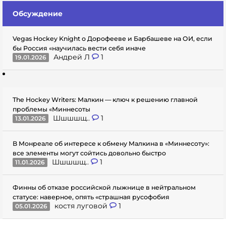
Обсуждение
Vegas Hockey Knight о Дорофееве и Барбашеве на ОИ, если
бы Россия «научилась вести себя иначе
Андрей Л
1
19.01.2026
The Hockey Writers: Малкин — ключ к решению главной
проблемы «Миннесоты
Шшшшщ..
1
13.01.2026
В Монреале об интересе к обмену Малкина в «Миннесоту»:
все элементы могут сойтись довольно быстро
Шшшшщ..
1
11.01.2026
Финны об отказе российской лыжнице в нейтральном
статусе: наверное, опять «страшная русофобия
костя луговой
1
05.01.2026