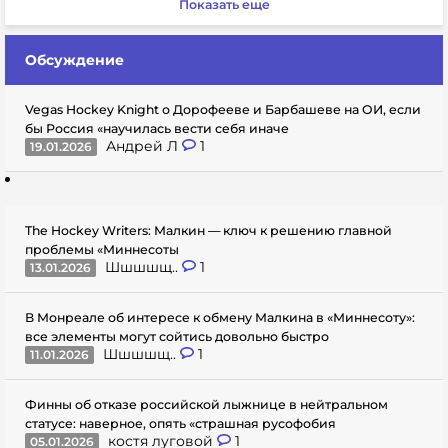
Показать еще
Обсуждение
Vegas Hockey Knight о Дорофееве и Барбашеве на ОИ, если
бы Россия «научилась вести себя иначе
Андрей Л
1
19.01.2026
The Hockey Writers: Малкин — ключ к решению главной
проблемы «Миннесоты
Шшшшщ..
1
13.01.2026
В Монреале об интересе к обмену Малкина в «Миннесоту»:
все элементы могут сойтись довольно быстро
Шшшшщ..
1
11.01.2026
Финны об отказе российской лыжнице в нейтральном
статусе: наверное, опять «страшная русофобия
костя луговой
1
05.01.2026