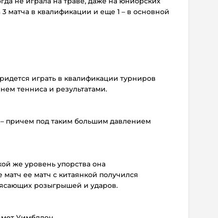
огда не играла на траве, даже на юниорских
 3 матча в квалификации и еще 1 – в основной
придется играть в квалификации турниров
нем тенниса и результатами.
 – причем под таким большим давлением
акой же уровень упорства она
 матч ее матч с китаянкой получился
рясающих розыгрышей и ударов.
ьмет Уимблдон.