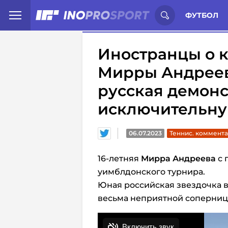
Иностранцы о спорте России:
С
ФУТБОЛ
Иностранцы о к
Мирры Андреев
русская демон
исключительну
06.07.2023
Теннис. коммент
16-летняя
Мирра Андреева
с 
уимблдонского турнира.
Юная российская звездочка в
весьма неприятной соперницы в