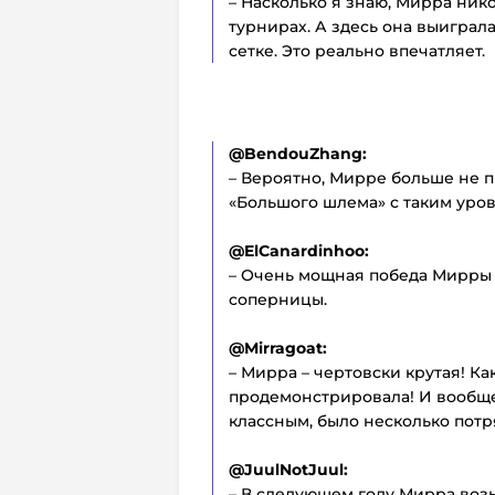
– Насколько я знаю, Мирра ник
турнирах. А здесь она выиграла
сетке. Это реально впечатляет.
@BendouZhang:
– Вероятно, Мирре больше не 
«Большого шлема» с таким уров
@ElCanardinhoo:
– Очень мощная победа Мирры
соперницы.
@Mirragoat:
– Мирра – чертовски крутая! К
продемонстрировала! И вообще
классным, было несколько пот
@JuulNotJuul:
– В следующем году Мирра воз