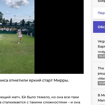
Боб
Пер
Обс
Veg
Бар
«на
19.0
The
реш
«Ми
иса отметили яркий старт Мирры.
13.0
В М
ющий матч. Ей было тяжело, но она все-таки
Мал
а сталкивается с такими сложностями – и она