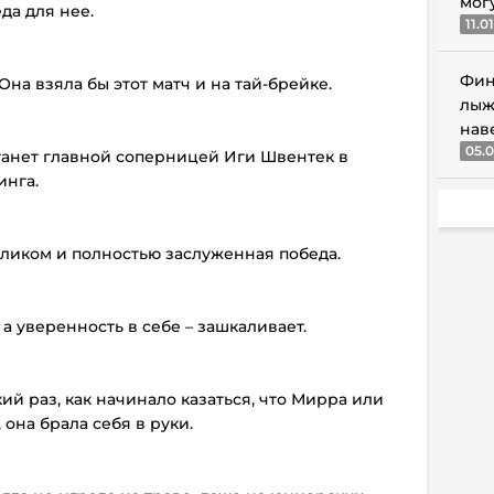
мог
да для нее.
11.0
Фин
Она взяла бы этот матч и на тай-брейке.
лыж
нав
05.0
станет главной соперницей Иги Швентек в
инга.
Целиком и полностью заслуженная победа.
, а уверенность в себе – зашкаливает.
кий раз, как начинало казаться, что Мирра или
 она брала себя в руки.