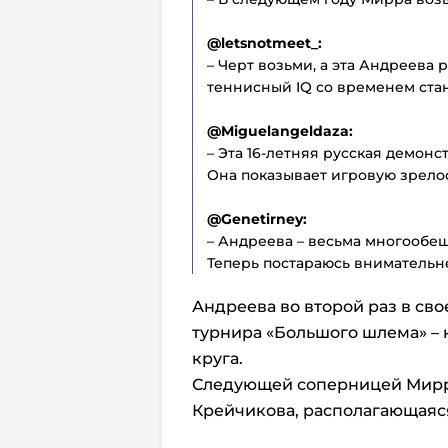
@letsnotmeet_:
– Черт возьми, а эта Андреева 
теннисный IQ со временем стан
@Miguelangeldaza:
– Эта 16-летняя русская демон
Она показывает игровую зрелос
@Genetirney:
– Андреева – весьма многообе
Теперь постараюсь внимательне
Андреева во второй раз в сво
турнира «Большого шлема» – н
круга.
Следующей соперницей Мирр
Крейчикова, располагающаяся