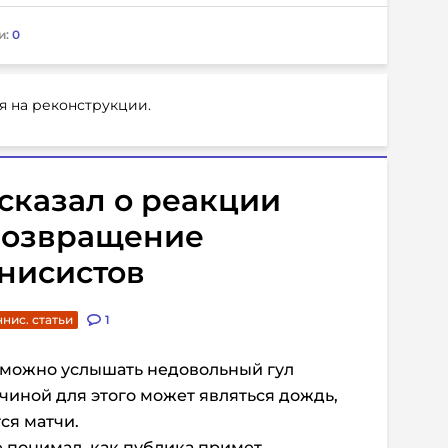
и:
0
я на реконструкции.
ссказал о реакции
возвращение
нисистов
ннис. статьи
1
 можно услышать недовольный гул
чиной для этого может являться дождь,
ся матчи.
е понимал, как публика примет