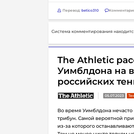
Перевод:
betico310
Комментари
Система комментирования находитс
The Athletic ра
Уимблдона на 
российских тен
05.07.2023
Те
Во время Уимблдона нечасто
трибун. Самой вероятной при
из-за которого останавливают
Тем не менее никто толком н