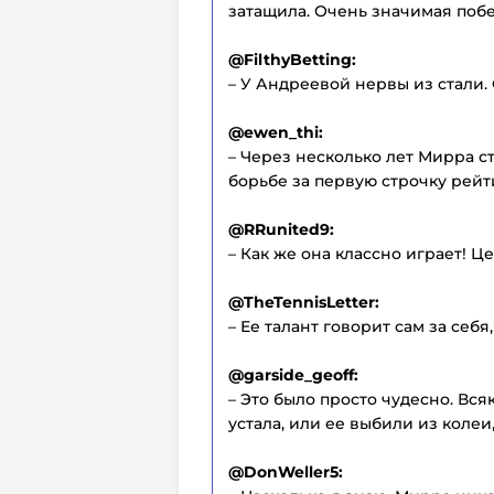
затащила. Очень значимая побе
@FilthyBetting:
– У Андреевой нервы из стали. 
@ewen_thi:
– Через несколько лет Мирра 
борьбе за первую строчку рейт
@RRunited9:
– Как же она классно играет! 
@TheTennisLetter:
– Ее талант говорит сам за себя
@garside_geoff:
– Это было просто чудесно. Вся
устала, или ее выбили из колеи,
@DonWeller5: