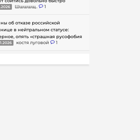
ут сойтись довольно быстро
Шшшшщ..
1
1.2026
ны об отказе российской
нице в нейтральном статусе:
ерное, опять «страшная русофобия
костя луговой
1
1.2026