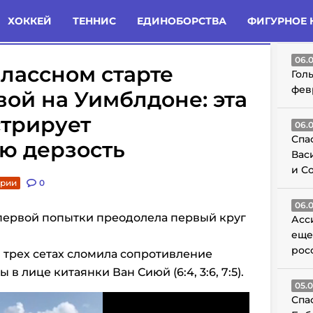
татьи
Комменты
Новости
ХОККЕЙ
ТЕННИС
ЕДИНОБОРСТВА
ФИГУРНОЕ 
ГО
06.
лассном старте
Гол
фев
ой на Уимблдоне: эта
стрирует
06.
Спа
ю дерзость
Вас
и С
арии
0
06.
первой попытки преодолела первый круг
Асс
еще
рос
 трех сетах сломила сопротивление
 лице китаянки Ван Сиюй (6:4, 3:6, 7:5).
05.
Спа