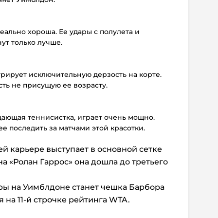
реально хороша. Ее удары с полулета и
ут только лучше.
стрирует исключительную дерзость на корте.
ть не присущую ее возрасту.
щающая теннисистка, играет очень мощно.
е последить за матчами этой красотки.
ей карьере выступает в основной сетке
а «Ролан Гаррос» она дошла до третьего
ы на Уимблдоне станет чешка Барбора
 на 11-й строчке рейтинга WTA.