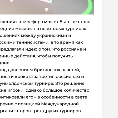
щениях атмосфера может быть не столь
следние месяцы на некоторых турнирах
тношениях между украинскими и
сскими теннисистами, в то время как
редлагали идею о том, что россияне и
енные действия, чтобы получить
доне.
под давлением британских властей,
ниса и крокета запретил россиянам и
 уимблдонском турнире. Это решение
ие игроки, однако большое количество
итиковали его – в особенности в свете
воречие с позицией Международной
организаторов трех других турниров