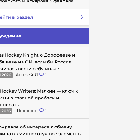
ровского и Аскарова 5 февраля
ейти в раздел
уждение
as Hockey Knight о Дорофееве и
башеве на ОИ, если бы Россия
училась вести себя иначе
Андрей Л
1
1.2026
 Hockey Writers: Малкин — ключ к
ению главной проблемы
ннесоты
Шшшшщ..
1
1.2026
онреале об интересе к обмену
кина в «Миннесоту»: все элементы