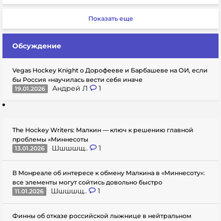
Показать еще
Обсуждение
Vegas Hockey Knight о Дорофееве и Барбашеве на ОИ, если
бы Россия «научилась вести себя иначе
Андрей Л
1
19.01.2026
The Hockey Writers: Малкин — ключ к решению главной
проблемы «Миннесоты
Шшшшщ..
1
13.01.2026
В Монреале об интересе к обмену Малкина в «Миннесоту»:
все элементы могут сойтись довольно быстро
Шшшшщ..
1
11.01.2026
Финны об отказе российской лыжнице в нейтральном