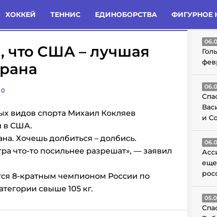
татьи
Комменты
Новости
ХОККЕЙ
ТЕННИС
ЕДИНОБОРСТВА
ФИГУРНОЕ 
ГО
06.
, что США – лучшая
Гол
фев
трана
06.
0
Спа
Вас
ых видов спорта Михаил Кокляев
и С
и в США.
ана. Хочешь долбиться – долбись.
06.
ра что-то посильнее разрешат», — заявил
Асс
еще
рос
тся 8-кратным чемпионом России по
атегории свыше 105 кг.
05.
Спа