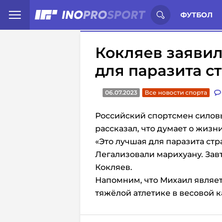
Иностранцы о спорте России:
С
ФУТБОЛ
Кокляев заявил
для паразита с
06.07.2023
Все новости спорта
Российский спортсмен силов
рассказал, что думает о жизн
«Это лучшая для паразита стр
Легализовали марихуану. Завт
Кокляев.
Напомним, что Михаил являе
тяжёлой атлетике в весовой к