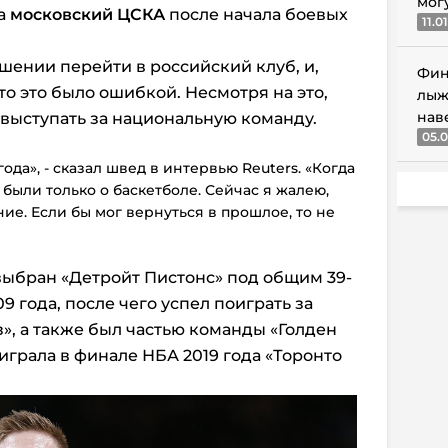
мог
за
московский ЦСКА
после начала боевых
11.0
шении перейти в российский клуб, и,
Фин
что это было ошибкой. Несмотря на это,
лыж
нав
 выступать за национальную команду.
05.0
ода», - сказал швед в интервью Reuters. «Когда
были только о баскетболе. Сейчас я жалею,
ие. Если бы мог вернуться в прошлое, то не
выбран «Детройт Пистонс» под общим 39-
 года, после чего успел поиграть за
», а также был частью команды «Голден
играла в финале НБА 2019 года «Торонто