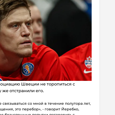
социацию Швеции не торопиться с
 же отстранили его.
 связываться со мной в течение полутора лет,
ения, это перебор», - говорит Йеребко,
две безуспешные попытки поговорить с