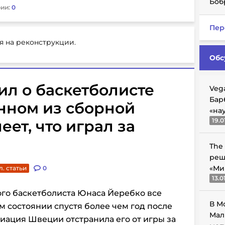
Боб
ии:
0
Пер
я на реконструкции.
Обс
ил о баскетболисте
Veg
Бар
нном из сборной
«на
19.0
ет, что играл за
The
реш
«Ми
. статьи
0
13.0
го баскетболиста Юнаса Йеребко все
В М
 состоянии спустя более чем год после
Мал
циация Швеции отстранила его от игры за