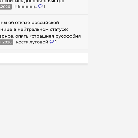
ут сойтись довольно быстро
Шшшшщ..
1
1.2026
ны об отказе российской
нице в нейтральном статусе:
ерное, опять «страшная русофобия
костя луговой
1
1.2026