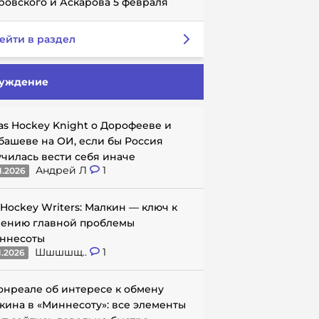
ровского и Аскарова 5 февраля
ейти в раздел
уждение
as Hockey Knight о Дорофееве и
башеве на ОИ, если бы Россия
училась вести себя иначе
Андрей Л
1
1.2026
 Hockey Writers: Малкин — ключ к
ению главной проблемы
ннесоты
Шшшшщ..
1
1.2026
онреале об интересе к обмену
кина в «Миннесоту»: все элементы