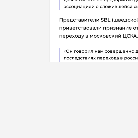
ассоциацией о сложившейся си
Представители SBL (шведско
приветствовали признание о
переходу в московский ЦСКА
«Он говорил нам совершенно д
последствиях перехода в росси
секретарь SBL Фредрик Йоуламо
собираемся общаться с Юнасом ч
мы будем рады пообщаться ним»
Йеребко не готов завершить 
шанс вернуться.
«Я думаю, что это зависит от них
спросили, кто может повлиять 
обратился через социальные сет