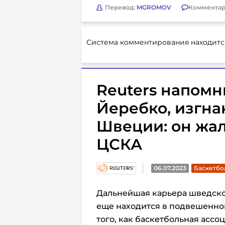
Перевод:
MGROMOV
Комментар
Система комментирования находитс
Reuters напомн
Йеребко, изгна
Швеции: он жале
ЦСКА
06.07.2023
Баскетбол
Дальнейшая карьера шведско
еще находится в подвешенном
того, как баскетбольная ассо