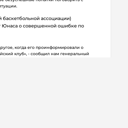
туации.
й баскетбольной ассоциации)
т Юнаса о совершенной ошибке по
.
ругое, когда его проинформировали о
йский клуб», - сообщил нам генеральный
 в электронном письме. «Кроме этого, мы не
ерез СМИ. Он знает, как с нами связаться, и
, - добавил он.
карьеру в сборной и хотел бы получить
 (ассоциации)», - сказал он, когда его
на ситуацию. «Связывался с ними в ноябре,
и, и до сих пор не получил никаких ответов».