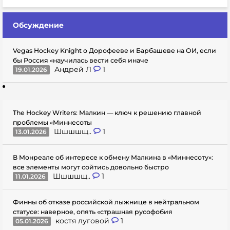
Обсуждение
Vegas Hockey Knight о Дорофееве и Барбашеве на ОИ, если
бы Россия «научилась вести себя иначе
Андрей Л
1
19.01.2026
The Hockey Writers: Малкин — ключ к решению главной
проблемы «Миннесоты
Шшшшщ..
1
13.01.2026
В Монреале об интересе к обмену Малкина в «Миннесоту»:
все элементы могут сойтись довольно быстро
Шшшшщ..
1
11.01.2026
Финны об отказе российской лыжнице в нейтральном
статусе: наверное, опять «страшная русофобия
костя луговой
1
05.01.2026