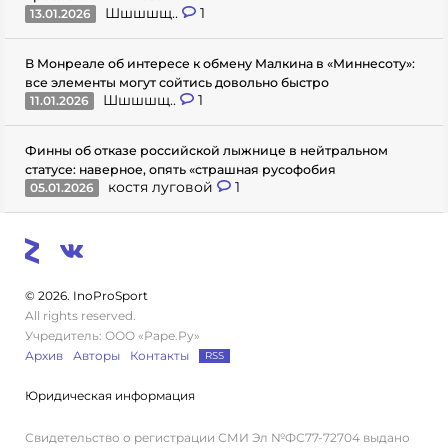
Шшшшщ..
1
13.01.2026
В Монреале об интересе к обмену Малкина в «Миннесоту»:
все элементы могут сойтись довольно быстро
Шшшшщ..
1
11.01.2026
Финны об отказе российской лыжнице в нейтральном
статусе: наверное, опять «страшная русофобия
костя луговой
1
05.01.2026
© 2026. InoProSport
All rights reserved.
Учредитель: ООО «Раре.Ру»
Архив
Авторы
Контакты
RSS
Юридическая информация
Свидетельство о регистрации СМИ Эл №ФС77-72704 выдано