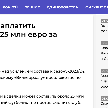
татьи
Комменты
Новости
ХОККЕЙ
ТЕННИС
ЕДИНОБОРСТВА
ФИГУРНОЕ 
ГО
06.
заплатить
Гол
фев
25 млн евро за
06.
Спа
Вас
и С
над усилением состава к сезону-2023/24.
06.
Асс
нскому «Вильярреалу» предложение по
еще
рос
умма сделки может составить около 25 млн
05.
тний футболист не против сменить клуб.
Спа