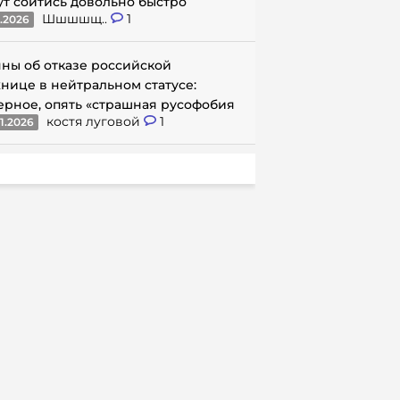
ут сойтись довольно быстро
Шшшшщ..
1
1.2026
ны об отказе российской
нице в нейтральном статусе:
ерное, опять «страшная русофобия
костя луговой
1
1.2026