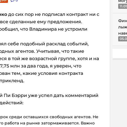
арии
0
мог
11.0
нко
до сих пор не подписал контракт ни с
Фин
 все сделанные ему предложения.
лыж
ообщил, что Владимира не устроили
нав
05.0
влял себе подобный расклад событий,
дных агентов. Учитывая, что такие
ся в той же возрастной группе, хотя и на
,75 млн за два года, я уверен, что
ван тем, какие условия контракта
Стрикленд.
й Пи Бэрри уже успел дать комментарий
действий:
рок среди оставшихся свободных агентов. Не
что работа на рынке затормаживается. Важно