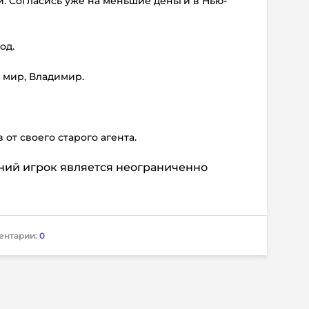
и. Согласись уже на меньшие деньги в Нью-
од.
 мир, Владимир.
 от своего старого агента.
тний игрок является неограниченно
ентарии:
0