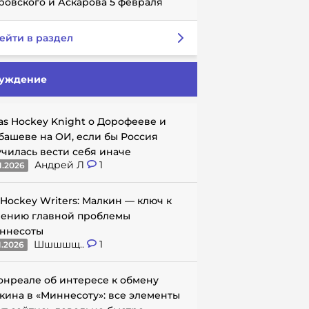
ровского и Аскарова 5 февраля
ейти в раздел
уждение
as Hockey Knight о Дорофееве и
башеве на ОИ, если бы Россия
училась вести себя иначе
Андрей Л
1
1.2026
 Hockey Writers: Малкин — ключ к
ению главной проблемы
ннесоты
Шшшшщ..
1
1.2026
онреале об интересе к обмену
кина в «Миннесоту»: все элементы