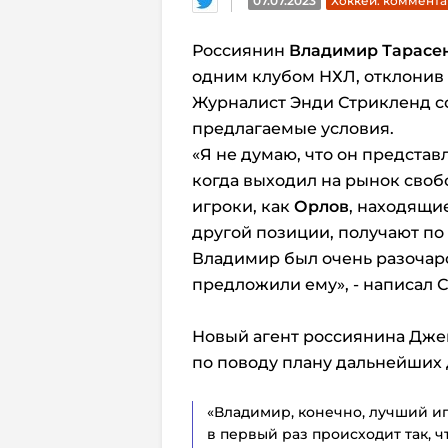
07.07.2023
Хоккей. коммент
Россиянин
Владимир Тарасе
одним клубом НХЛ, отклонив
Журналист Энди Стрикленд с
предлагаемые условия.
«Я не думаю, что он предста
когда выходил на рынок свобо
игроки, как
Орлов
, находящие
другой позиции, получают по 7
Владимир был очень разочаро
предложили ему», - написал 
Новый агент россиянина Дже
по поводу плану дальнейших 
«Владимир, конечно, лучший иг
в первый раз происходит так, 