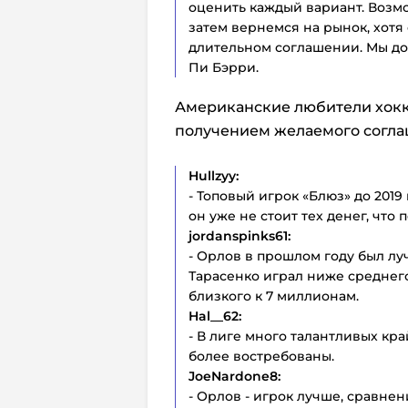
оценить каждый вариант. Возмо
затем вернемся на рынок, хотя 
длительном соглашении. Мы дол
Пи Бэрри.
Американские любители хокк
получением желаемого согла
Hullzyy:
- Топовый игрок «Блюз» до 2019
он уже не стоит тех денег, что 
jordanspinks61:
- Орлов в прошлом году был лу
Тарасенко играл ниже среднего
близкого к 7 миллионам.
Hal__62:
- В лиге много талантливых к
более востребованы.
JoeNardone8:
- Орлов - игрок лучше, сравне