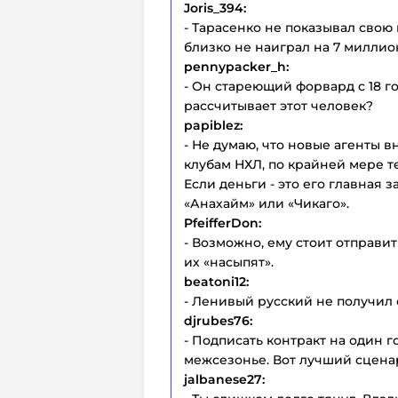
Joris_394:
- Тарасенко не показывал свою
близко не наиграл на 7 миллион
pennypacker_h:
- Он стареющий форвард с 18 го
рассчитывает этот человек?
papiblez:
- Не думаю, что новые агенты 
клубам НХЛ, по крайней мере т
Если деньги - это его главная з
«Анахайм» или «Чикаго».
PfeifferDon:
- Возможно, ему стоит отправит
их «насыпят».
beatoni12:
- Ленивый русский не получил с
djrubes76:
- Подписать контракт на один 
межсезонье. Вот лучший сцена
jalbanese27: