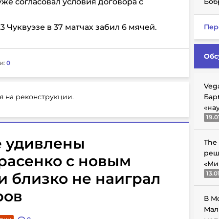
уже согласовал условия договора с
Боб
 Чуквуэзе в 37 матчах забил 6 мячей.
Пер
Обс
и:
0
Veg
я на реконструкции.
Бар
«на
19.0
 удивлены
The
реш
расенко с новым
«Ми
 и близко не наиграл
13.0
ров
В М
Мал