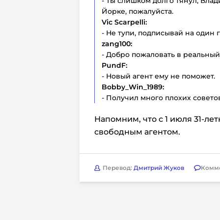
- Ты слишком долго тянул, Влад
Йорке, пожалуйста.
Vic Scarpelli:
- Не тупи, подписывай на один г
zang100:
- Добро пожаловать в реальный
PundF:
- Новый агент ему не поможет.
Bobby_Win_1989:
- Получил много плохих советов
Напомним, что с 1 июля 31-ле
свободным агентом.
Перевод:
Дмитрий Жуков
Комм