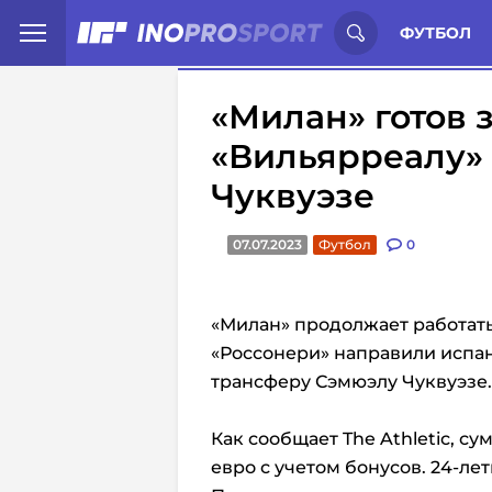
Иностранцы о спорте России:
С
ФУТБОЛ
«Милан» готов 
«Вильярреалу» 
Чуквуэзе
07.07.2023
Футбол
0
«Милан» продолжает работать 
«Россонери» направили испа
трансферу Сэмюэлу Чуквуэзе.
Как сообщает The Athletic, с
евро с учетом бонусов. 24-ле