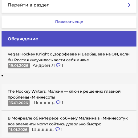
Перейти в раздел
Показать еще
Обсуждение
Vegas Hockey Knight о Дорофееве и Барбашеве на ОИ, если
бы Россия «научилась вести себя иначе
Андрей Л
1
19.01.2026
The Hockey Writers: Малкин — ключ к решению главной
проблемы «Миннесоты
Шшшшщ..
1
13.01.2026
В Монреале об интересе к обмену Малкина в «Миннесоту»:
все элементы могут сойтись довольно быстро
Шшшшщ..
1
11.01.2026