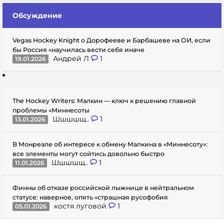
Обсуждение
Vegas Hockey Knight о Дорофееве и Барбашеве на ОИ, если
бы Россия «научилась вести себя иначе
Андрей Л
1
19.01.2026
The Hockey Writers: Малкин — ключ к решению главной
проблемы «Миннесоты
Шшшшщ..
1
13.01.2026
В Монреале об интересе к обмену Малкина в «Миннесоту»:
все элементы могут сойтись довольно быстро
Шшшшщ..
1
11.01.2026
Финны об отказе российской лыжнице в нейтральном
статусе: наверное, опять «страшная русофобия
костя луговой
1
05.01.2026