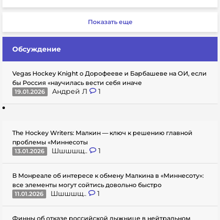
Показать еще
Обсуждение
Vegas Hockey Knight о Дорофееве и Барбашеве на ОИ, если
бы Россия «научилась вести себя иначе
Андрей Л
1
19.01.2026
The Hockey Writers: Малкин — ключ к решению главной
проблемы «Миннесоты
Шшшшщ..
1
13.01.2026
В Монреале об интересе к обмену Малкина в «Миннесоту»:
все элементы могут сойтись довольно быстро
Шшшшщ..
1
11.01.2026
Финны об отказе российской лыжнице в нейтральном