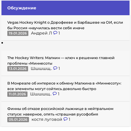
Обсуждение
Vegas Hockey Knight о Дорофееве и Барбашеве на ОИ, если
бы Россия «научилась вести себя иначе
Андрей Л
1
19.01.2026
The Hockey Writers: Малкин — ключ к решению главной
проблемы «Миннесоты
Шшшшщ..
1
13.01.2026
В Монреале об интересе к обмену Малкина в «Миннесоту»:
все элементы могут сойтись довольно быстро
Шшшшщ..
1
11.01.2026
Финны об отказе российской лыжнице в нейтральном
статусе: наверное, опять «страшная русофобия
костя луговой
1
05.01.2026