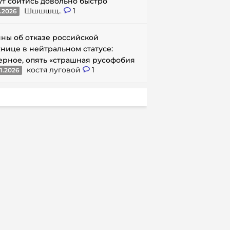
ут сойтись довольно быстро
Шшшшщ..
1
1.2026
ны об отказе российской
нице в нейтральном статусе:
ерное, опять «страшная русофобия
костя луговой
1
1.2026