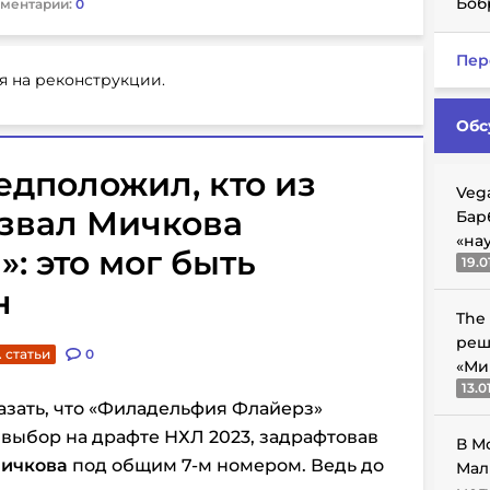
Боб
ментарии:
0
Пер
я на реконструкции.
Обс
едположил, кто из
Veg
азвал Мичкова
Бар
«на
: это мог быть
19.0
н
The
реш
 статьи
0
«Ми
13.0
азать, что «Филадельфия Флайерз»
выбор на драфте НХЛ 2023, задрафтовав
В М
Мичкова
под общим 7-м номером. Ведь до
Мал