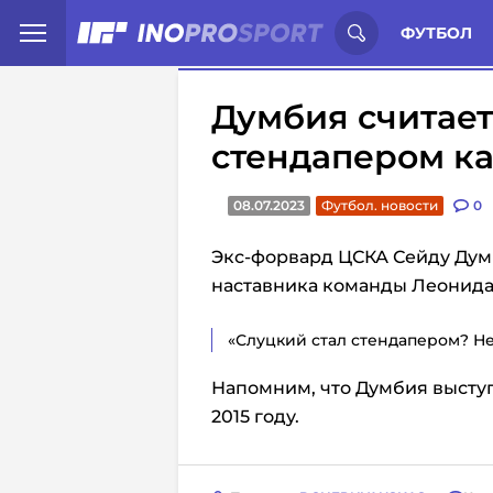
Иностранцы о спорте России:
С
ФУТБОЛ
Думбия считает,
стендапером к
08.07.2023
Футбол. новости
0
Экс-форвард ЦСКА Сейду Дум
наставника команды Леонида 
«Слуцкий стал стендапером? Не 
Напомним, что Думбия выступал
2015 году.