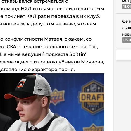
мог
 отказывался встречаться с
11.0
 команд НХЛ и прямо говорил некоторым
е покинет КХЛ ради переезда в их клуб.
Фин
отношение к делу, то я не знаю, что вам
лыж
нав
 о конфликтности Матвея, скажем, со
05.0
е СКА в течение прошлого сезона. Так,
 а ныне ведущий подкаста Spittin'
 слова одного из одноклубников Мичкова,
ставление о характере парня.