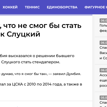
татьи
Комменты
Новости
ХОККЕЙ
ТЕННИС
ЕДИНОБОРСТВА
ФИГУРНОЕ 
ГО
06.
 что не смог бы стать
Гол
фев
ак Слуцкий
06.
Спа
Вас
бия высказался о решении бывшего
и С
Слуцкого стать стендапером.
06.
думаю, что я смог бы так», — заявил Думбия.
Асс
еще
 за ЦСКА с 2010 по 2014 года, а также в
рос
05.
Спа