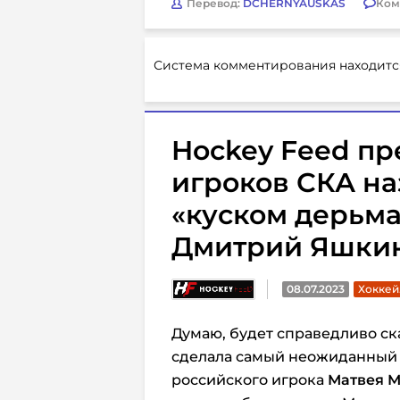
Перевод:
DCHERNYAUSKAS
Ком
Система комментирования находитс
Hockey Feed пр
игроков СКА н
«куском дерьма»
Дмитрий Яшки
08.07.2023
Хоккей.
Думаю, будет справедливо ск
сделала самый неожиданный 
российского игрока
Матвея 