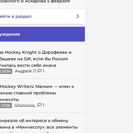
ровского и Аскарова 5 февраля
ейти в раздел
уждение
as Hockey Knight о Дорофееве и
башеве на ОИ, если бы Россия
училась вести себя иначе
Андрей Л
1
1.2026
 Hockey Writers: Малкин — ключ к
ению главной проблемы
ннесоты
Шшшшщ..
1
1.2026
онреале об интересе к обмену
кина в «Миннесоту»: все элементы