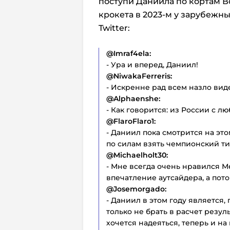
поступи Даниила по кортам В
крокета в 2023-м у зарубежн
Twitter:
@
Imraf
4
ela:
- Ура и вперед, Даниил!
@
NiwakaFerreris:
- Искренне рад всем назло вид
@
Alphaenshe:
- Как говорится: из России с л
@
FlaroFlaro1:
- Даниил пока смотрится на эт
по силам взять чемпионский тит
@
Michaelholt30:
- Мне всегда очень нравился М
впечатление аутсайдера, а пот
@
Josemorgado:
- Даниил в этом году является
только не брать в расчет резул
хочется надеяться, теперь и на