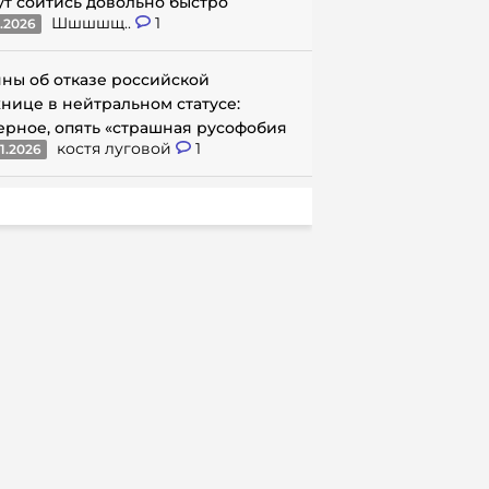
ут сойтись довольно быстро
Шшшшщ..
1
1.2026
ны об отказе российской
нице в нейтральном статусе:
ерное, опять «страшная русофобия
костя луговой
1
1.2026