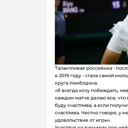
Талантливая россиянка - посл
в 2019 году - стала самой мо
круга Уимблдона.
«Я всегда хочу побеждать, нев
каждом матче делаю все, что в
буду счастлива, а если получ
счастлива. Честно говоря, у 
удовольствие от игры».
Участвуя на турнирах под ней