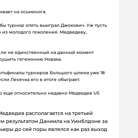
ивает на осьминога.
тобы турнир опять выиграл Джокович. Уж пусть
о из молодого поколения. Медведеву,
ва ли не единственный на данный момент
арушить гегемонию Новака.
ертьфиналы турниров Большого шлема уже 18
сли Лехечка его в итоге обыграет.
 что еще относительно недавно Медведев US
едведев располагается на третьей
им результатом Даниила на Уимблдоне за
еры до сей поры являлся как раз выход