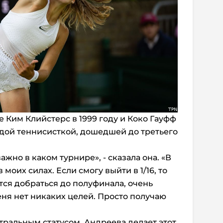
е Ким Клийстерс в 1999 году и Коко Гауфф
лодой теннисисткой, дошедшей до третьего
ажно в каком турнире», - сказала она. «В
 моих силах. Если смогу выйти в 1/16, то
ится добраться до полуфинала, очень
меня нет никаких целей. Просто получаю
тральным статусом, Андреева делает этот