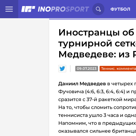
Иностранцы о спорте России:
С
ФУТБОЛ
Иностранцы об
турнирной сет
Медведеве: из 
09.07.2023
Теннис. коммент
Даниил Медведев
в четырех 
Фучовича (4:6, 6:3, 6:4, 6:4) 
сразится с 37-й ракеткой мир
На то, чтобы сломить сопрот
теннисиста ушло 3 часа и одн
Напомним, что в предыдущих 
оказывался сильнее британц