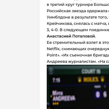
в третий круг турнира Больш
Российская звезда одержала
Уимблдоне в результате того,
Крейчикова, снялась с матча,
3, 4-0. В следующем поединк
Анастасией Потаповой
.
Ее стремительный взлет в э
Netflix, снимающих очередну
Point». «Их съемочная бригад
Андреева журналистам. «На с