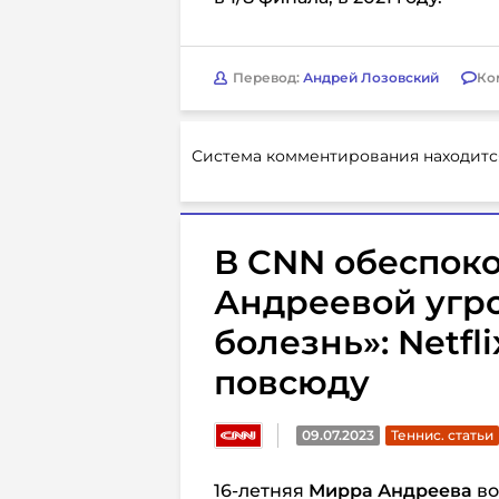
Перевод:
Андрей Лозовский
Ко
Система комментирования находитс
В CNN обеспоко
Андреевой угр
болезнь»: Netfl
повсюду
09.07.2023
Теннис. статьи
16-летняя
Мирра Андреева
во