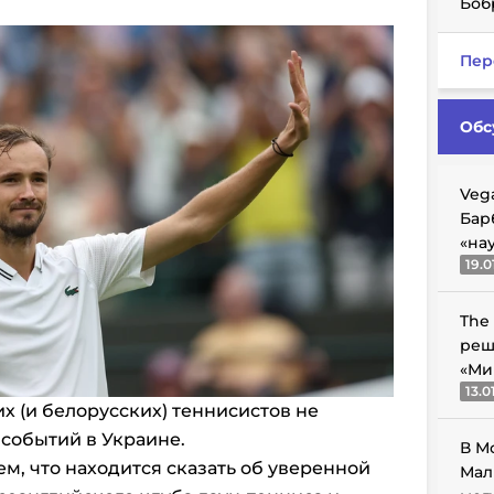
Боб
Пер
Обс
Veg
Бар
«на
19.0
The
реш
«Ми
13.0
х (и белорусских) теннисистов не
 событий в Украине.
В М
м, что находится сказать об уверенной
Мал