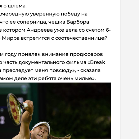
ого шлема.
 очередную уверенную победу на
 что ее соперница, чешка Барбора
 в котором Андреева уже вела со счетом 6-
е Мирра встретится с соотечественницей
том году привлек внимание продюсеров
ю часть документального фильма «Break
а преследует меня повсюду», - сказала
амом деле эти ребята очень милые».