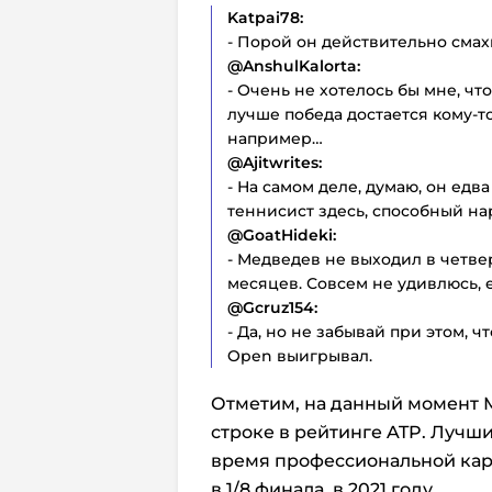
Katpai78:
- Порой он действительно смах
@
AnshulKalorta:
- Очень не хотелось бы мне, ч
лучше победа достается кому-т
например…
@
Ajitwrites:
- На самом деле, думаю, он ед
теннисист здесь, способный н
@
GoatHideki:
- Медведев не выходил в четв
месяцев. Совсем не удивлюсь, е
@
Gcruz154:
- Да, но не забывай при этом,
Open выигрывал.
Отметим, на данный момент М
строке в рейтинге ATP. Лучш
время профессиональной карь
в 1/8 финала, в 2021 году.