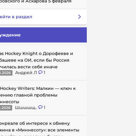
ровского и Аскарова 5 февраля
ейти в раздел
уждение
as Hockey Knight о Дорофееве и
башеве на ОИ, если бы Россия
училась вести себя иначе
Андрей Л
1
1.2026
 Hockey Writers: Малкин — ключ к
ению главной проблемы
ннесоты
Шшшшщ..
1
1.2026
онреале об интересе к обмену
кина в «Миннесоту»: все элементы