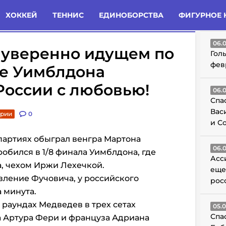
татьи
Комменты
Новости
ХОККЕЙ
ТЕННИС
ЕДИНОБОРСТВА
ФИГУРНОЕ 
ГО
06.
 уверенно идущем по
Гол
фев
ке Уимблдона
России с любовью!
06.
Спа
Вас
арии
0
и С
партиях обыграл венгра Мартона
06.
и пробился в 1/8 финала Уимблдона, где
Асс
а, чехом Иржи Лехечкой.
еще
ивление Фучовича, у российского
рос
а минута.
раундах Медведев в трех сетах
05.
Спа
а Артура Фери и француза Адриана