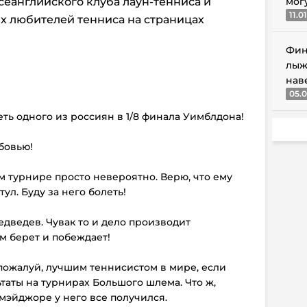
сеанглийского клуба лаун-тенниса и
мог
11.0
ых любителей тенниса на страницах
Фин
лыж
нав
05.0
еть одного из россиян в 1/8 финала Уимблдона!
юбовью!
ом турнире просто невероятно. Верю, что ему
ул. Буду за него болеть!
едведев. Чувак то и дело производит
ом берет и побеждает!
, пожалуй, лучшим теннисистом в мире, если
ьтаты на турнирах Большого шлема. Что ж,
 мэйджоре у него все получился.