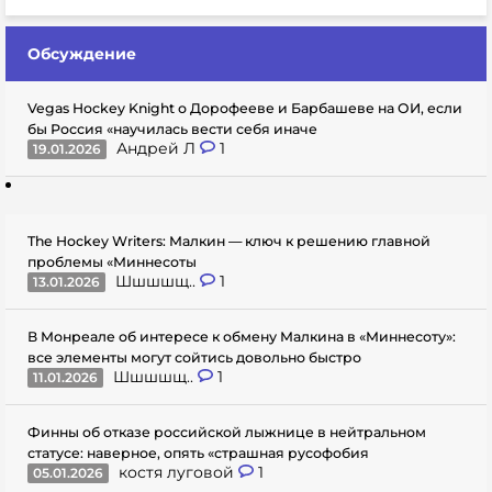
Обсуждение
Vegas Hockey Knight о Дорофееве и Барбашеве на ОИ, если
бы Россия «научилась вести себя иначе
Андрей Л
1
19.01.2026
The Hockey Writers: Малкин — ключ к решению главной
проблемы «Миннесоты
Шшшшщ..
1
13.01.2026
В Монреале об интересе к обмену Малкина в «Миннесоту»:
все элементы могут сойтись довольно быстро
Шшшшщ..
1
11.01.2026
Финны об отказе российской лыжнице в нейтральном
статусе: наверное, опять «страшная русофобия
костя луговой
1
05.01.2026