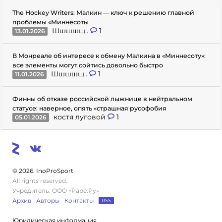
The Hockey Writers: Малкин — ключ к решению главной
проблемы «Миннесоты
Шшшшщ..
1
13.01.2026
В Монреале об интересе к обмену Малкина в «Миннесоту»:
все элементы могут сойтись довольно быстро
Шшшшщ..
1
11.01.2026
Финны об отказе российской лыжнице в нейтральном
статусе: наверное, опять «страшная русофобия
костя луговой
1
05.01.2026
© 2026. InoProSport
All rights reserved.
Учредитель: ООО «Раре.Ру»
Архив
Авторы
Контакты
RSS
Юридическая информация