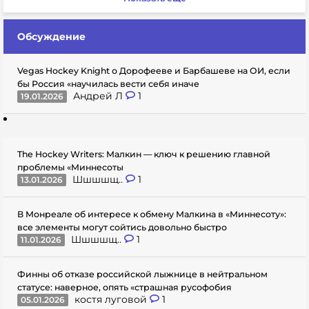
Обсуждение
Vegas Hockey Knight о Дорофееве и Барбашеве на ОИ, если
бы Россия «научилась вести себя иначе
Андрей Л
1
19.01.2026
The Hockey Writers: Малкин — ключ к решению главной
проблемы «Миннесоты
Шшшшщ..
1
13.01.2026
В Монреале об интересе к обмену Малкина в «Миннесоту»:
все элементы могут сойтись довольно быстро
Шшшшщ..
1
11.01.2026
Финны об отказе российской лыжнице в нейтральном
статусе: наверное, опять «страшная русофобия
костя луговой
1
05.01.2026