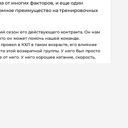
а от многих факторов, и еще один
ромное преимущество на тренировочных
ий сезон его действующего контракта. Он нам
 что он может помочь нашей команде.
 провел в КХЛ в таком возрасте, его влияние
та этой возвратной группы. У него был просто
 от него. У него хорошее катание, скорость,
 информация
Дисклеймер
о о регистрации СМИ Эл №ФС77-72704
Редакция не несет ответ