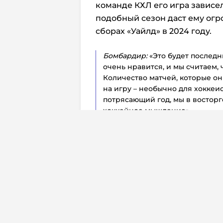
команде КХЛ его игра зависел
подобный сезон даст ему ог
сборах «Уайлд» в 2024 году.
Бомбардир:
«Это будет последн
очень нравится, и мы считаем,
Количество матчей, которые он
на игру – необычно для хоккеис
потрясающий год, мы в восторге
хоккейное мышление».
Перевод:
OlgaS
Комментарии:
0
Юридическая
Свидетельств
© 2026. InoProSport