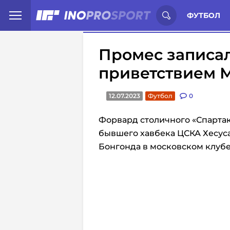
Иностранцы о спорте России:
С
ФУТБОЛ
Промес записал
приветствием 
12.07.2023
Футбол
0
Форвард столичного «Спарта
бывшего хавбека ЦСКА Хесуса
Бонгонда в московском клубе