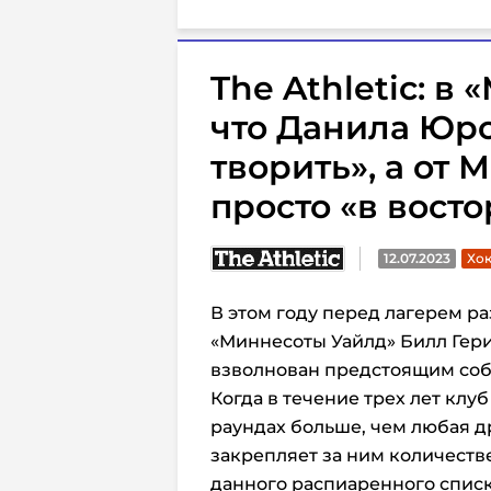
The Athletic: в
что Данила Юр
творить», а от 
просто «в восто
12.07.2023
Хок
В этом году перед лагерем 
«Миннесоты Уайлд» Билл Герин
взволнован предстоящим собы
Когда в течение трех лет клу
раундах больше, чем любая д
закрепляет за ним количеств
данного распиаренного списк