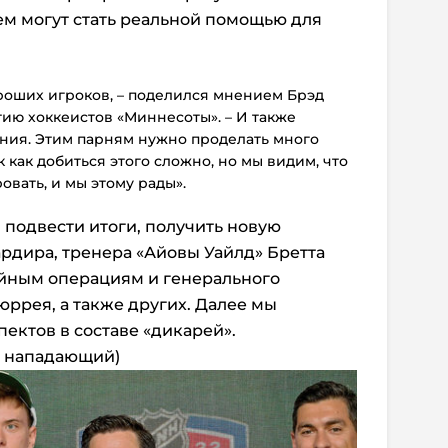
ем могут стать реальной помощью для
ороших игроков, – поделился мнением Брэд
ию хоккеистов «Миннесоты». – И также
ния. Этим парням нужно проделать много
к как добиться этого сложно, но мы видим, что
вать, и мы этому рады».
 подвести итоги, получить новую
рдира, тренера «Айовы Уайлд» Бретта
ейным операциям и генерального
ррея, а также других. Далее мы
ектов в составе «дикарей».
ий нападающий)