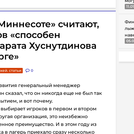
мог
11.0
 «Миннесоте» считают,
Фин
лыж
ов «способен
нав
05.0
Марата Хуснутдинова
рге»
кей. статьи
0
развития генеральный менеджер
 сказал, что он никогда еще не был так
тием, и вот почему.
б выбирает игроков в первом и втором
ругая организация, это неизбежно
енное преимущество. И в этом году из
а в лагерь приехало сразу несколько