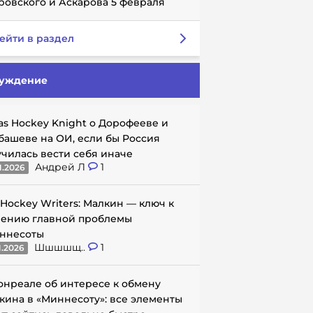
ровского и Аскарова 5 февраля
ейти в раздел
уждение
as Hockey Knight о Дорофееве и
башеве на ОИ, если бы Россия
училась вести себя иначе
Андрей Л
1
1.2026
 Hockey Writers: Малкин — ключ к
ению главной проблемы
ннесоты
Шшшшщ..
1
1.2026
онреале об интересе к обмену
кина в «Миннесоту»: все элементы