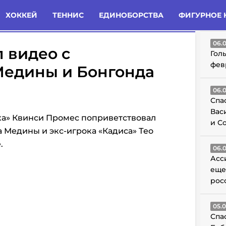
татьи
Комменты
Новости
ХОККЕЙ
ТЕННИС
ЕДИНОБОРСТВА
ФИГУРНОЕ 
ГО
06.
 видео с
Гол
фев
Медины и Бонгонда
06.
Спа
Вас
ка» Квинси Промес поприветствовал
и С
 Медины и экс-игрока «Кадиса» Тео
.
06.
Асс
еще
рос
05.
Спа