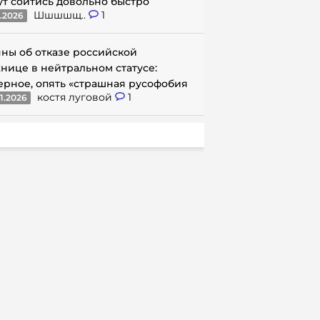
ут сойтись довольно быстро
Шшшшщ..
1
1.2026
ны об отказе российской
нице в нейтральном статусе:
ерное, опять «страшная русофобия
костя луговой
1
1.2026