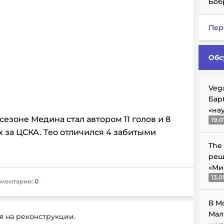
Боб
Пер
Обс
Veg
Бар
«на
езоне Медина стал автором 11 голов и 8
19.0
х за ЦСКА.
Тео отличился 4 забитыми
The
реш
«Ми
13.0
ментарии:
0
В М
Мал
я на реконструкции.