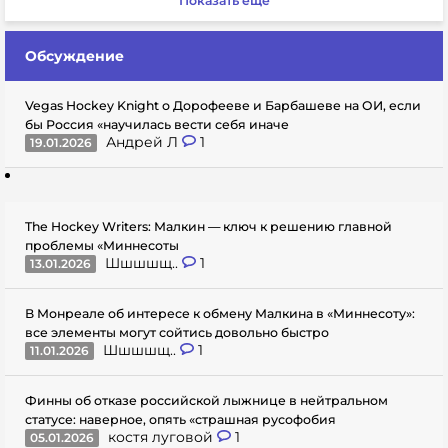
Показать еще
Обсуждение
Vegas Hockey Knight о Дорофееве и Барбашеве на ОИ, если
бы Россия «научилась вести себя иначе
Андрей Л
1
19.01.2026
The Hockey Writers: Малкин — ключ к решению главной
проблемы «Миннесоты
Шшшшщ..
1
13.01.2026
В Монреале об интересе к обмену Малкина в «Миннесоту»:
все элементы могут сойтись довольно быстро
Шшшшщ..
1
11.01.2026
Финны об отказе российской лыжнице в нейтральном
статусе: наверное, опять «страшная русофобия
костя луговой
1
05.01.2026