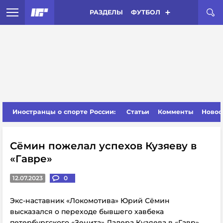
РАЗДЕЛЫ
ФУТБОЛ
Иностранцы о спорте России:
Статьи
Комменты
Новос
Сёмин пожелал успехов Кузяеву в
«Гавре»
12.07.2023
0
Экс-наставник «Локомотива» Юрий Сёмин
высказался о переходе бывшего хавбека
петербургского «Зенита» Далера Кузяева в «Гавр».