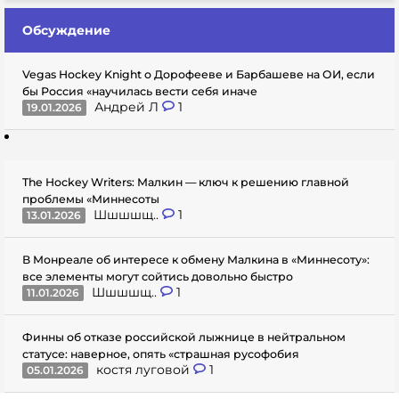
Обсуждение
Vegas Hockey Knight о Дорофееве и Барбашеве на ОИ, если
бы Россия «научилась вести себя иначе
Андрей Л
1
19.01.2026
The Hockey Writers: Малкин — ключ к решению главной
проблемы «Миннесоты
Шшшшщ..
1
13.01.2026
В Монреале об интересе к обмену Малкина в «Миннесоту»:
все элементы могут сойтись довольно быстро
Шшшшщ..
1
11.01.2026
Финны об отказе российской лыжнице в нейтральном
статусе: наверное, опять «страшная русофобия
костя луговой
1
05.01.2026