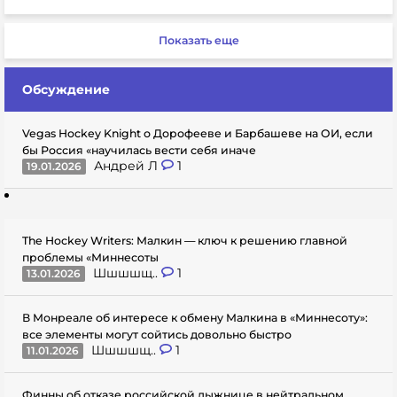
Показать еще
Обсуждение
Vegas Hockey Knight о Дорофееве и Барбашеве на ОИ, если
бы Россия «научилась вести себя иначе
Андрей Л
1
19.01.2026
The Hockey Writers: Малкин — ключ к решению главной
проблемы «Миннесоты
Шшшшщ..
1
13.01.2026
В Монреале об интересе к обмену Малкина в «Миннесоту»:
все элементы могут сойтись довольно быстро
Шшшшщ..
1
11.01.2026
Финны об отказе российской лыжнице в нейтральном