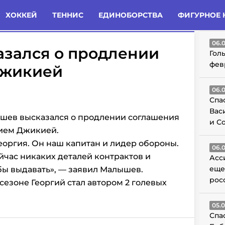
татьи
Комменты
Новости
ХОККЕЙ
ТЕННИС
ЕДИНОБОРСТВА
ФИГУРНОЕ 
ГО
06.
зался о продлении
Гол
фев
Джикией
06.
Спа
Вас
ышев высказался о продлении соглашения
и С
ием Джикией.
еоргия. Он наш капитан и лидер обороны.
06.
йчас никаких деталей контрактов и
Асс
еще
бы выдавать», — заявил Малышев.
рос
езоне Георгий стал автором 2 голевых
05.
Спа