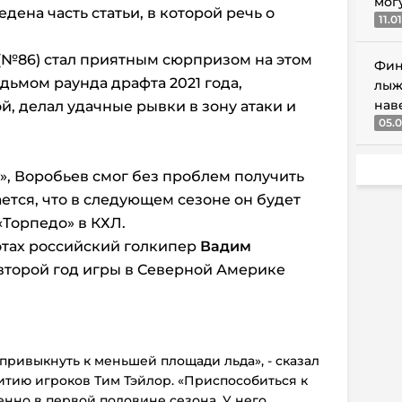
мог
едена часть статьи, в которой речь о
11.0
(№86) стал приятным сюрпризом на этом
Фин
дьмом раунда драфта 2021 года,
лыж
нав
й, делал удачные рывки в зону атаки и
05.0
», Воробьев смог без проблем получить
ется, что в следующем сезоне он будет
«Торпедо» в КХЛ.
отах российский голкипер
Вадим
т второй год игры в Северной Америке
 привыкнуть к меньшей площади льда», - сказал
итию игроков Тим Тэйлор. «Приспособиться к
енно в первой половине сезона. У него