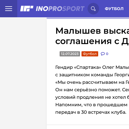
Иностранцы о спорте России:
С
ФУТБОЛ
Малышев выска
соглашения с 
12.07.2023
Футбол
0
Гендир «Спартака» Олег Мал
с защитником команды Георг
«Мы очень рассчитываем на Г
Он нам серьёзно поможет. Се
условий продления не хотел 
Напомним, что в прошедшем с
передач в 30 встречах клуба.