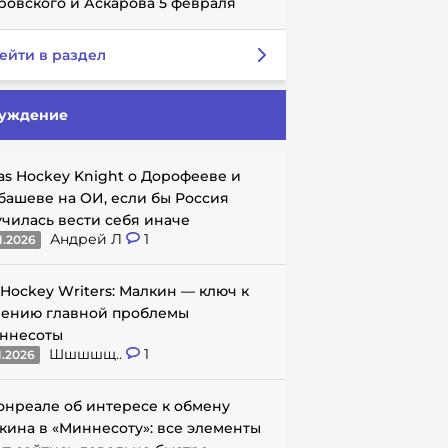
ровского и Аскарова 5 февраля
ейти в раздел
уждение
as Hockey Knight о Дорофееве и
башеве на ОИ, если бы Россия
училась вести себя иначе
Андрей Л
1
1.2026
 Hockey Writers: Малкин — ключ к
ению главной проблемы
ннесоты
Шшшшщ..
1
1.2026
онреале об интересе к обмену
кина в «Миннесоту»: все элементы