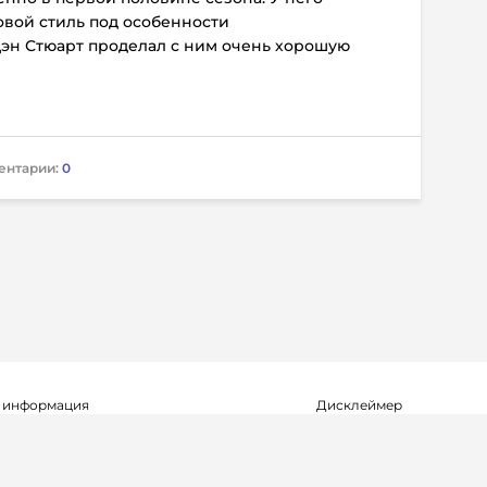
овой стиль под особенности
Дэн Стюарт проделал с ним очень хорошую
ентарии:
0
 информация
Дисклеймер
о о регистрации СМИ Эл №ФС77-72704
Редакция не несет ответ
альной службой по надзору в сфере
достоверность информа