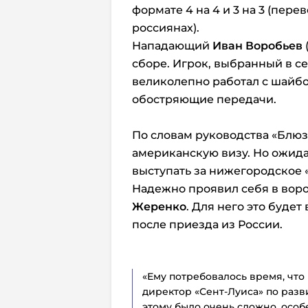
формате 4 на 4 и 3 на 3 (перев
россиянах).
Нападающий
Иван Воробьев
сборе. Игрок, выбранный в се
великолепно работал с шайбо
обостряющие передачи.
По словам руководства «Блюз
американскую визу. Но ожида
выступать за нижегородское 
Надежно проявил себя в вор
Жеренко
. Для него это буде
после приезда из России.
«Ему потребовалось время, что
директор «Сент-Луиса» по разв
этому было очень сложно, особ