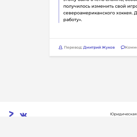
получилось изменить свой игр
североамериканского хоккея. 
работу».
Перевод:
Дмитрий Жуков
Комм
Юридическая
Свидетельств
© 2026. InoProSport
выдано федер
All rights reserved.