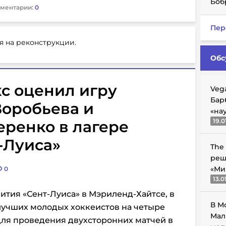
Боб
ментарии:
0
Пер
я на реконструкции.
Обс
с оценил игру
Veg
Бар
Воробьева и
«на
19.0
ренко в лагере
-Луиса»
The
реш
«Ми
0
13.0
ития «Сент-Луиса» в Мэриленд-Хайтсе, в
В М
лучших молодых хоккеистов на четыре
Мал
для проведения двухсторонних матчей в