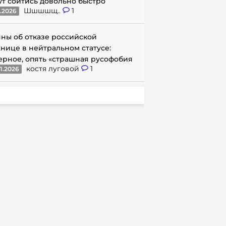
ут сойтись довольно быстро
Шшшшщ..
1
1.2026
ны об отказе российской
нице в нейтральном статусе:
ерное, опять «страшная русофобия
костя луговой
1
1.2026