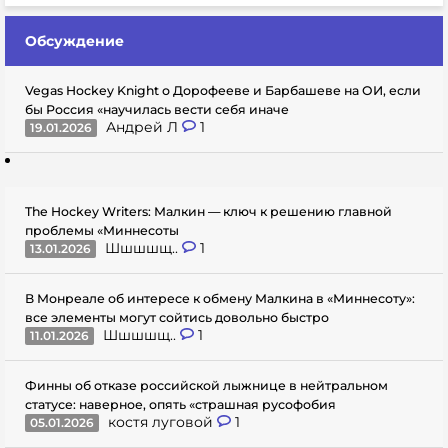
Обсуждение
Vegas Hockey Knight о Дорофееве и Барбашеве на ОИ, если
бы Россия «научилась вести себя иначе
Андрей Л
1
19.01.2026
The Hockey Writers: Малкин — ключ к решению главной
проблемы «Миннесоты
Шшшшщ..
1
13.01.2026
В Монреале об интересе к обмену Малкина в «Миннесоту»:
все элементы могут сойтись довольно быстро
Шшшшщ..
1
11.01.2026
Финны об отказе российской лыжнице в нейтральном
статусе: наверное, опять «страшная русофобия
костя луговой
1
05.01.2026