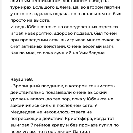
элитным теннисистом, достойным побед на
турнирах Большого шлема. Да, во второй партии
у него не задалась подача, но в остальном он был
просто на высоте.
И ведь Юбенкс тоже на определенных отрезках
играл невероятно. Здорово подавал, был точен
при проведении атак, выигрывал много очков за
счет активных действий. Очень веселый матч.
Как по мне, то пока лучший на Уимблдоне.
Raysun68:
- Зрелищный поединок, в котором теннисисты
действительно показывали очень высокий
уровень вплоть до тех пор, пока у Юбенкса не
закончились силы в последнем сете. У
Медведева не находилось ответа на
потрясающие действия Кристофера, когда тот
выиграл 7 геймов кряду и без промаха лупил по
всем углам, но в остальном Даниил