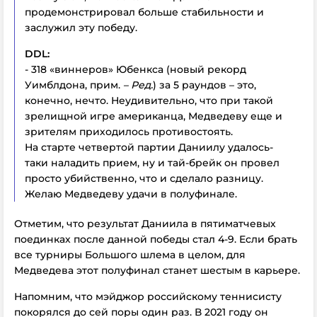
продемонстрировал больше стабильности и
заслужил эту победу.
DDL:
- 318 «виннеров» Юбенкса (новый рекорд
Уимблдона, прим.
– Ред.
) за 5 раундов – это,
конечно, нечто. Неудивительно, что при такой
зрелищной игре американца, Медведеву еще и
зрителям приходилось противостоять.
На старте четвертой партии Даниилу удалось-
таки наладить прием, ну и тай-брейк он провел
просто убийственно, что и сделало разницу.
Желаю Медведеву удачи в полуфинале.
Отметим, что результат Даниила в пятиматчевых
поединках после данной победы стал 4-9. Если брать
все турниры Большого шлема в целом, для
Медведева этот полуфинал станет шестым в карьере.
Напомним, что мэйджор российскому теннисисту
покорялся до сей поры один раз. В 2021 году он