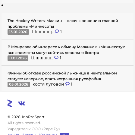
The Hockey Writers: Малкин — ключ к решению главной
проблемы «Миннесоты
Шшшшщ..
1
13.01.2026
В Монреале об интересе к обмену Малкина в «Миннесоту»:
все элементы могут сойтись довольно быстро
Шшшшщ..
1
11.01.2026
Финны об отказе российской лыжнице в нейтральном
статусе: наверное, опять «страшная русофобия
костя луговой
1
05.01.2026
© 2026. InoProSport
All rights reserved.
Учредитель: ООО «Раре.Ру»
Архив
Авторы
Контакты
RSS