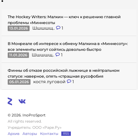
The Hockey Writers: Малкин — ключ к решению главной
проблемы «Миннесоты
Шшшшщ..
1
13.01.2026
В Монреале об интересе к обмену Малкина в «Миннесоту»:
все элементы могут сойтись довольно быстро
Шшшшщ..
1
11.01.2026
Финны об отказе российской лыжнице в нейтральном
статусе: наверное, опять «страшная русофобия
костя луговой
1
05.01.2026
© 2026. InoProSport
All rights reserved.
Учредитель: ООО «Раре.Ру»
Архив
Авторы
Контакты
RSS