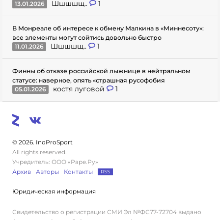
Шшшшщ..
1
13.01.2026
В Монреале об интересе к обмену Малкина в «Миннесоту»:
все элементы могут сойтись довольно быстро
Шшшшщ..
1
11.01.2026
Финны об отказе российской лыжнице в нейтральном
статусе: наверное, опять «страшная русофобия
костя луговой
1
05.01.2026
© 2026. InoProSport
All rights reserved.
Учредитель: ООО «Раре.Ру»
Архив
Авторы
Контакты
RSS
Юридическая информация
Свидетельство о регистрации СМИ Эл №ФС77-72704 выдано